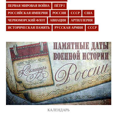
ПЕРВАЯ МИРОВАЯ ВОЙНА
ПЁТР I
РОССИЙСКАЯ ИМПЕРИЯ
РОССИЯ
СССР
США
ЧЕРНОМОРСКИЙ ФЛОТ
АВИАЦИЯ
АРТИЛЛЕРИЯ
ИСТОРИЧЕСКАЯ ПАМЯТЬ
РУССКАЯ АРМИЯ
СССР
КАЛЕНДАРЬ