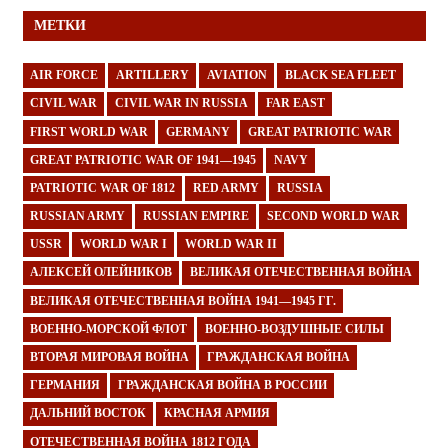
МЕТКИ
AIR FORCE
ARTILLERY
AVIATION
BLACK SEA FLEET
CIVIL WAR
CIVIL WAR IN RUSSIA
FAR EAST
FIRST WORLD WAR
GERMANY
GREAT PATRIOTIC WAR
GREAT PATRIOTIC WAR OF 1941—1945
NAVY
PATRIOTIC WAR OF 1812
RED ARMY
RUSSIA
RUSSIAN ARMY
RUSSIAN EMPIRE
SECOND WORLD WAR
USSR
WORLD WAR I
WORLD WAR II
АЛЕКСЕЙ ОЛЕЙНИКОВ
ВЕЛИКАЯ ОТЕЧЕСТВЕННАЯ ВОЙНА
ВЕЛИКАЯ ОТЕЧЕСТВЕННАЯ ВОЙНА 1941—1945 ГГ.
ВОЕННО-МОРСКОЙ ФЛОТ
ВОЕННО-ВОЗДУШНЫЕ СИЛЫ
ВТОРАЯ МИРОВАЯ ВОЙНА
ГРАЖДАНСКАЯ ВОЙНА
ГЕРМАНИЯ
ГРАЖДАНСКАЯ ВОЙНА В РОССИИ
ДАЛЬНИЙ ВОСТОК
КРАСНАЯ АРМИЯ
ОТЕЧЕСТВЕННАЯ ВОЙНА 1812 ГОДА