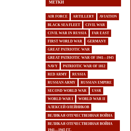
МЕТКИ
AIR FORCE
ARTILLERY
AVIATION
BLACK SEA FLEET
CIVIL WAR
CIVIL WAR IN RUSSIA
FAR EAST
FIRST WORLD WAR
GERMANY
GREAT PATRIOTIC WAR
GREAT PATRIOTIC WAR OF 1941—1945
NAVY
PATRIOTIC WAR OF 1812
RED ARMY
RUSSIA
RUSSIAN ARMY
RUSSIAN EMPIRE
SECOND WORLD WAR
USSR
WORLD WAR I
WORLD WAR II
АЛЕКСЕЙ ОЛЕЙНИКОВ
ВЕЛИКАЯ ОТЕЧЕСТВЕННАЯ ВОЙНА
ВЕЛИКАЯ ОТЕЧЕСТВЕННАЯ ВОЙНА
1941—1945 ГГ.