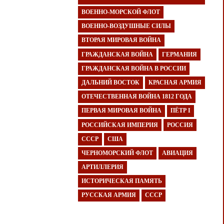
ВОЕННО-МОРСКОЙ ФЛОТ
ВОЕННО-ВОЗДУШНЫЕ СИЛЫ
ВТОРАЯ МИРОВАЯ ВОЙНА
ГРАЖДАНСКАЯ ВОЙНА
ГЕРМАНИЯ
ГРАЖДАНСКАЯ ВОЙНА В РОССИИ
ДАЛЬНИЙ ВОСТОК
КРАСНАЯ АРМИЯ
ОТЕЧЕСТВЕННАЯ ВОЙНА 1812 ГОДА
ПЕРВАЯ МИРОВАЯ ВОЙНА
ПЁТР I
РОССИЙСКАЯ ИМПЕРИЯ
РОССИЯ
СССР
США
ЧЕРНОМОРСКИЙ ФЛОТ
АВИАЦИЯ
АРТИЛЛЕРИЯ
ИСТОРИЧЕСКАЯ ПАМЯТЬ
РУССКАЯ АРМИЯ
СССР