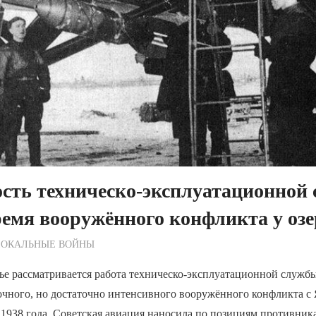
сть техническо-эксплуатационной
емя вооружённого конфликта у озе
ежурный по Редакции
ЛОКАЛЬНЫЕ ВОЙНЫ
тье рассматривается работа техническо-эксплуатационной служб
очного, но достаточно интенсивного вооружённого конфликта с
 1938 года. Советская авиация наносила по позициям противник