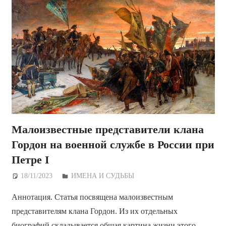
Малоизвестные представители клана
Гордон на военной службе в России при
Петре I
18/11/2023
Дежурный по Редакции
ИМЕНА И СУДЬБЫ
Аннотация. Статья посвящена малоизвестным
представителям клана Гордон. Из их отдельных
биографий складывается общая картина жизни этого