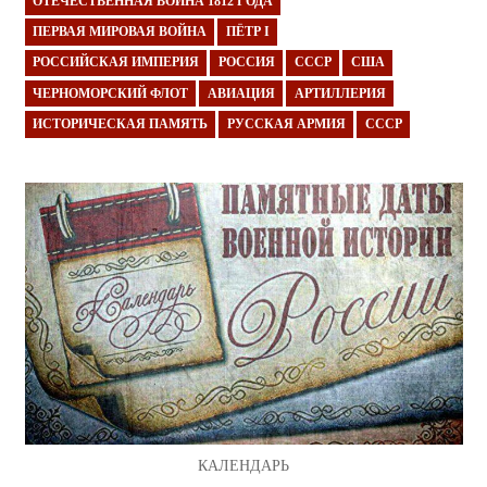
ОТЕЧЕСТВЕННАЯ ВОЙНА 1812 ГОДА
ПЕРВАЯ МИРОВАЯ ВОЙНА
ПЁТР I
РОССИЙСКАЯ ИМПЕРИЯ
РОССИЯ
СССР
США
ЧЕРНОМОРСКИЙ ФЛОТ
АВИАЦИЯ
АРТИЛЛЕРИЯ
ИСТОРИЧЕСКАЯ ПАМЯТЬ
РУССКАЯ АРМИЯ
СССР
КАЛЕНДАРЬ