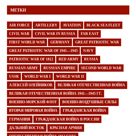
МЕТКИ
AIR FORCE
ARTILLERY
AVIATION
BLACK SEA FLEET
CIVIL WAR
CIVIL WAR IN RUSSIA
FAR EAST
FIRST WORLD WAR
GERMANY
GREAT PATRIOTIC WAR
GREAT PATRIOTIC WAR OF 1941—1945
NAVY
PATRIOTIC WAR OF 1812
RED ARMY
RUSSIA
RUSSIAN ARMY
RUSSIAN EMPIRE
SECOND WORLD WAR
USSR
WORLD WAR I
WORLD WAR II
АЛЕКСЕЙ ОЛЕЙНИКОВ
ВЕЛИКАЯ ОТЕЧЕСТВЕННАЯ ВОЙНА
ВЕЛИКАЯ ОТЕЧЕСТВЕННАЯ ВОЙНА 1941—1945 ГГ.
ВОЕННО-МОРСКОЙ ФЛОТ
ВОЕННО-ВОЗДУШНЫЕ СИЛЫ
ВТОРАЯ МИРОВАЯ ВОЙНА
ГРАЖДАНСКАЯ ВОЙНА
ГЕРМАНИЯ
ГРАЖДАНСКАЯ ВОЙНА В РОССИИ
ДАЛЬНИЙ ВОСТОК
КРАСНАЯ АРМИЯ