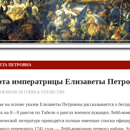
ЕТА ПЕТРОВНА
ота императрицы Елизаветы Петр
ежурный по Редакции
ОЕННАЯ ЛЕТОПИСЬ ОТЕЧЕСТВА
ье на основе указов Елизаветы Петровны рассказывается о бесп
х на 8—9 рангов по Табели о рангах военнослужащих Лейб-ком
рической литературе приводятся полные именные списки офицер
вого переворота 1741 года — Лейб-компании первого набора. Sum