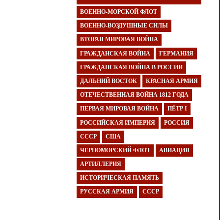
ВОЕННО-МОРСКОЙ ФЛОТ
ВОЕННО-ВОЗДУШНЫЕ СИЛЫ
ВТОРАЯ МИРОВАЯ ВОЙНА
ГРАЖДАНСКАЯ ВОЙНА
ГЕРМАНИЯ
ГРАЖДАНСКАЯ ВОЙНА В РОССИИ
ДАЛЬНИЙ ВОСТОК
КРАСНАЯ АРМИЯ
ОТЕЧЕСТВЕННАЯ ВОЙНА 1812 ГОДА
ПЕРВАЯ МИРОВАЯ ВОЙНА
ПЁТР I
РОССИЙСКАЯ ИМПЕРИЯ
РОССИЯ
СССР
США
ЧЕРНОМОРСКИЙ ФЛОТ
АВИАЦИЯ
АРТИЛЛЕРИЯ
ИСТОРИЧЕСКАЯ ПАМЯТЬ
РУССКАЯ АРМИЯ
СССР