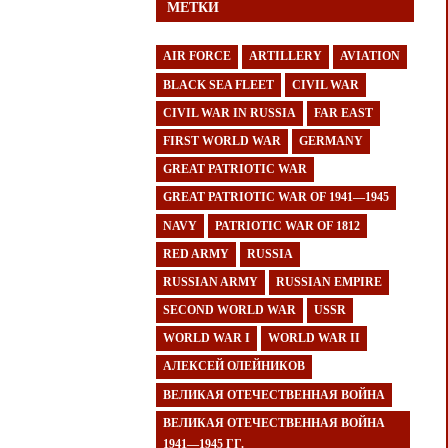
МЕТКИ
AIR FORCE
ARTILLERY
AVIATION
BLACK SEA FLEET
CIVIL WAR
CIVIL WAR IN RUSSIA
FAR EAST
FIRST WORLD WAR
GERMANY
GREAT PATRIOTIC WAR
GREAT PATRIOTIC WAR OF 1941—1945
NAVY
PATRIOTIC WAR OF 1812
RED ARMY
RUSSIA
RUSSIAN ARMY
RUSSIAN EMPIRE
SECOND WORLD WAR
USSR
WORLD WAR I
WORLD WAR II
АЛЕКСЕЙ ОЛЕЙНИКОВ
ВЕЛИКАЯ ОТЕЧЕСТВЕННАЯ ВОЙНА
ВЕЛИКАЯ ОТЕЧЕСТВЕННАЯ ВОЙНА
1941—1945 ГГ.