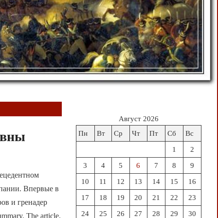
Август 2026
овны
Пн
Вт
Ср
Чт
Пт
Сб
Вс
1
2
3
4
5
6
7
8
9
рецедентном
10
11
12
13
14
15
16
пании. Впервые в
17
18
19
20
21
22
23
ов и гренадер
24
25
26
27
28
29
30
mary. The article,