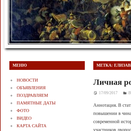
МЕНЮ
МЕТКА:
ЕЛИЗАВ
Личная р
НОВОСТИ
ОБЪЯВЛЕНИЯ
17/09/2017
Д
В
ПОЗДРАВЛЯЕМ
ПАМЯТНЫЕ ДАТЫ
Аннотация. В стат
ФОТО
повышении в чина
ВИДЕО
современной исто
КАРТА САЙТА
участников дворцо