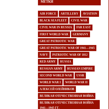
МЕТКИ
AIR FORCE
ARTILLERY
AVIATION
BLACK SEA FLEET
CIVIL WAR
CIVIL WAR IN RUSSIA
FAR EAST
FIRST WORLD WAR
GERMANY
GREAT PATRIOTIC WAR
GREAT PATRIOTIC WAR OF 1941—1945
NAVY
PATRIOTIC WAR OF 1812
RED ARMY
RUSSIA
RUSSIAN ARMY
RUSSIAN EMPIRE
SECOND WORLD WAR
USSR
WORLD WAR I
WORLD WAR II
АЛЕКСЕЙ ОЛЕЙНИКОВ
ВЕЛИКАЯ ОТЕЧЕСТВЕННАЯ ВОЙНА
ВЕЛИКАЯ ОТЕЧЕСТВЕННАЯ ВОЙНА
1941—1945 ГГ.