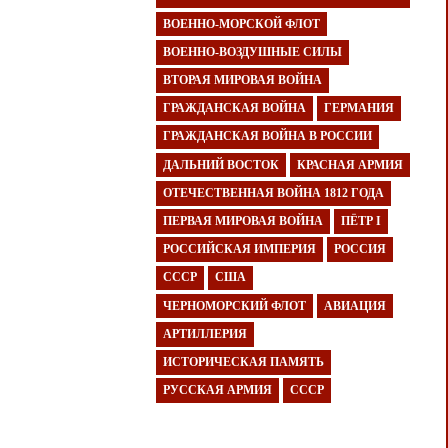
ВОЕННО-МОРСКОЙ ФЛОТ
ВОЕННО-ВОЗДУШНЫЕ СИЛЫ
ВТОРАЯ МИРОВАЯ ВОЙНА
ГРАЖДАНСКАЯ ВОЙНА
ГЕРМАНИЯ
ГРАЖДАНСКАЯ ВОЙНА В РОССИИ
ДАЛЬНИЙ ВОСТОК
КРАСНАЯ АРМИЯ
ОТЕЧЕСТВЕННАЯ ВОЙНА 1812 ГОДА
ПЕРВАЯ МИРОВАЯ ВОЙНА
ПЁТР I
РОССИЙСКАЯ ИМПЕРИЯ
РОССИЯ
СССР
США
ЧЕРНОМОРСКИЙ ФЛОТ
АВИАЦИЯ
АРТИЛЛЕРИЯ
ИСТОРИЧЕСКАЯ ПАМЯТЬ
РУССКАЯ АРМИЯ
СССР