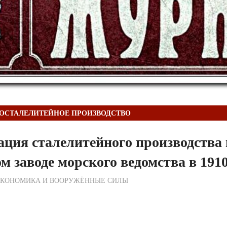
ОСТАЛЕЛИТЕЙНОЕ ПРОИЗВОДСТВО
ция сталелитейного производства 
м заводе морского ведомства в 1910
ежурный по Редакции
ЭКОНОМИКА И ВООРУЖЁННЫЕ СИЛЫ