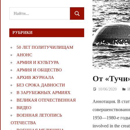
Поиск
ПОИСК
для:
РУБРИКИ
50 ЛЕТ ПОЛИТУЧИЛИЩАМ
АНОНС
АРМИЯ И КУЛЬТУРА
АРМИЯ И ОБЩЕСТВО
От «Тучи
АРХИВ ЖУРНАЛА
БЕЗ СРОКА ДАВНОСТИ
10/06/2020
Д
И
В ЗАРУБЕЖНЫХ АРМИЯХ
ВЕЛИКАЯ ОТЕЧЕСТВЕННАЯ
Аннотация. В стат
ВИДЕО
совершенствован
ВОЕННАЯ ЛЕТОПИСЬ
1950—1980-е годы. S
ОТЕЧЕСТВА
involved in the cre