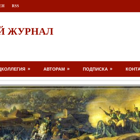
ЕН
RSS
Й ЖУРНАЛ
ДКОЛЛЕГИЯ
АВТОРАМ
ПОДПИСКА
КОНТ