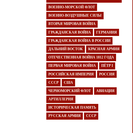
ВОЕННО-МОРСКОЙ ФЛОТ
ВОЕННО-ВОЗДУШНЫЕ СИЛЫ
ВТОРАЯ МИРОВАЯ ВОЙНА
ГРАЖДАНСКАЯ ВОЙНА
ГЕРМАНИЯ
ГРАЖДАНСКАЯ ВОЙНА В РОССИИ
ДАЛЬНИЙ ВОСТОК
КРАСНАЯ АРМИЯ
ОТЕЧЕСТВЕННАЯ ВОЙНА 1812 ГОДА
ПЕРВАЯ МИРОВАЯ ВОЙНА
ПЁТР I
РОССИЙСКАЯ ИМПЕРИЯ
РОССИЯ
СССР
США
ЧЕРНОМОРСКИЙ ФЛОТ
АВИАЦИЯ
АРТИЛЛЕРИЯ
ИСТОРИЧЕСКАЯ ПАМЯТЬ
РУССКАЯ АРМИЯ
СССР