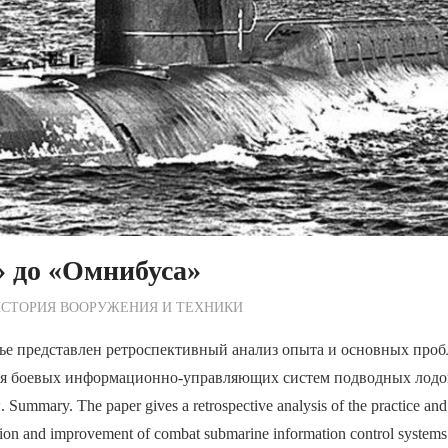
» до «Омнибуса»
ежурный по Редакции
СТОРИЯ ВООРУЖЕНИЯ И ТЕХНИКИ
ье представлен ретроспективный анализ опыта и основных проб
ия боевых информационно-управляющих систем подводных ло
ummary. The paper gives a retrospective analysis of the practice an
ation and improvement of combat submarine information control systems 