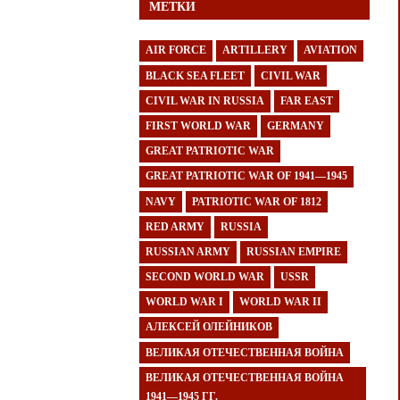
МЕТКИ
AIR FORCE
ARTILLERY
AVIATION
BLACK SEA FLEET
CIVIL WAR
CIVIL WAR IN RUSSIA
FAR EAST
FIRST WORLD WAR
GERMANY
GREAT PATRIOTIC WAR
GREAT PATRIOTIC WAR OF 1941—1945
NAVY
PATRIOTIC WAR OF 1812
RED ARMY
RUSSIA
RUSSIAN ARMY
RUSSIAN EMPIRE
SECOND WORLD WAR
USSR
WORLD WAR I
WORLD WAR II
АЛЕКСЕЙ ОЛЕЙНИКОВ
ВЕЛИКАЯ ОТЕЧЕСТВЕННАЯ ВОЙНА
ВЕЛИКАЯ ОТЕЧЕСТВЕННАЯ ВОЙНА
1941—1945 ГГ.