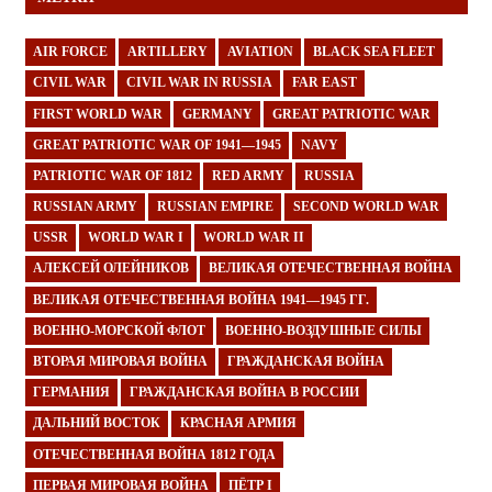
AIR FORCE
ARTILLERY
AVIATION
BLACK SEA FLEET
CIVIL WAR
CIVIL WAR IN RUSSIA
FAR EAST
FIRST WORLD WAR
GERMANY
GREAT PATRIOTIC WAR
GREAT PATRIOTIC WAR OF 1941—1945
NAVY
PATRIOTIC WAR OF 1812
RED ARMY
RUSSIA
RUSSIAN ARMY
RUSSIAN EMPIRE
SECOND WORLD WAR
USSR
WORLD WAR I
WORLD WAR II
АЛЕКСЕЙ ОЛЕЙНИКОВ
ВЕЛИКАЯ ОТЕЧЕСТВЕННАЯ ВОЙНА
ВЕЛИКАЯ ОТЕЧЕСТВЕННАЯ ВОЙНА 1941—1945 ГГ.
ВОЕННО-МОРСКОЙ ФЛОТ
ВОЕННО-ВОЗДУШНЫЕ СИЛЫ
ВТОРАЯ МИРОВАЯ ВОЙНА
ГРАЖДАНСКАЯ ВОЙНА
ГЕРМАНИЯ
ГРАЖДАНСКАЯ ВОЙНА В РОССИИ
ДАЛЬНИЙ ВОСТОК
КРАСНАЯ АРМИЯ
ОТЕЧЕСТВЕННАЯ ВОЙНА 1812 ГОДА
ПЕРВАЯ МИРОВАЯ ВОЙНА
ПЁТР I