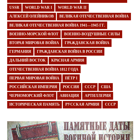
USSR
WORLD WAR I
WORLD WAR II
АЛЕКСЕЙ ОЛЕЙНИКОВ
ВЕЛИКАЯ ОТЕЧЕСТВЕННАЯ ВОЙНА
ВЕЛИКАЯ ОТЕЧЕСТВЕННАЯ ВОЙНА 1941—1945 ГГ.
ВОЕННО-МОРСКОЙ ФЛОТ
ВОЕННО-ВОЗДУШНЫЕ СИЛЫ
ВТОРАЯ МИРОВАЯ ВОЙНА
ГРАЖДАНСКАЯ ВОЙНА
ГЕРМАНИЯ
ГРАЖДАНСКАЯ ВОЙНА В РОССИИ
ДАЛЬНИЙ ВОСТОК
КРАСНАЯ АРМИЯ
ОТЕЧЕСТВЕННАЯ ВОЙНА 1812 ГОДА
ПЕРВАЯ МИРОВАЯ ВОЙНА
ПЁТР I
РОССИЙСКАЯ ИМПЕРИЯ
РОССИЯ
СССР
США
ЧЕРНОМОРСКИЙ ФЛОТ
АВИАЦИЯ
АРТИЛЛЕРИЯ
ИСТОРИЧЕСКАЯ ПАМЯТЬ
РУССКАЯ АРМИЯ
СССР