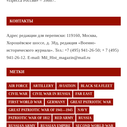
«Пресса России» – 39887.
КОНТАКТЫ
Адрес редакции для переписки: 119160, Москва,
Хорошёвское шоссе, д. 38д, редакция «Военно-
исторического журнала». Тел.: +7 (495) 941-26-50; + 7 (495)
941-26-12. E-mail: Mil_Hist_magazin@mail.ru
МЕТКИ
AIR FORCE
ARTILLERY
AVIATION
BLACK SEA FLEET
CIVIL WAR
CIVIL WAR IN RUSSIA
FAR EAST
FIRST WORLD WAR
GERMANY
GREAT PATRIOTIC WAR
GREAT PATRIOTIC WAR OF 1941—1945
NAVY
PATRIOTIC WAR OF 1812
RED ARMY
RUSSIA
RUSSIAN ARMY
RUSSIAN EMPIRE
SECOND WORLD WAR