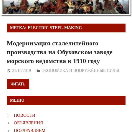
МЕТКА:
ELECTRIC STEEL-MAKING
Модернизация сталелитейного
производства на Обуховском заводе
морского ведомства в 1910 году
21/10/2019
Дежурный по Редакции
ЭКОНОМИКА И ВООРУЖЁННЫЕ СИЛЫ
ЧИТАТЬ
МЕНЮ
НОВОСТИ
ОБЪЯВЛЕНИЯ
ПОЗДРАВЛЯЕМ