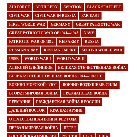
AIR FORCE
ARTILLERY
AVIATION
BLACK SEA FLEET
CIVIL WAR
CIVIL WAR IN RUSSIA
FAR EAST
FIRST WORLD WAR
GERMANY
GREAT PATRIOTIC WAR
GREAT PATRIOTIC WAR OF 1941—1945
NAVY
PATRIOTIC WAR OF 1812
RED ARMY
RUSSIA
RUSSIAN ARMY
RUSSIAN EMPIRE
SECOND WORLD WAR
USSR
WORLD WAR I
WORLD WAR II
АЛЕКСЕЙ ОЛЕЙНИКОВ
ВЕЛИКАЯ ОТЕЧЕСТВЕННАЯ ВОЙНА
ВЕЛИКАЯ ОТЕЧЕСТВЕННАЯ ВОЙНА 1941—1945 ГГ.
ВОЕННО-МОРСКОЙ ФЛОТ
ВОЕННО-ВОЗДУШНЫЕ СИЛЫ
ВТОРАЯ МИРОВАЯ ВОЙНА
ГРАЖДАНСКАЯ ВОЙНА
ГЕРМАНИЯ
ГРАЖДАНСКАЯ ВОЙНА В РОССИИ
ДАЛЬНИЙ ВОСТОК
КРАСНАЯ АРМИЯ
ОТЕЧЕСТВЕННАЯ ВОЙНА 1812 ГОДА
ПЕРВАЯ МИРОВАЯ ВОЙНА
ПЁТР I
РОССИЙСКАЯ ИМПЕРИЯ
РОССИЯ
СССР
США