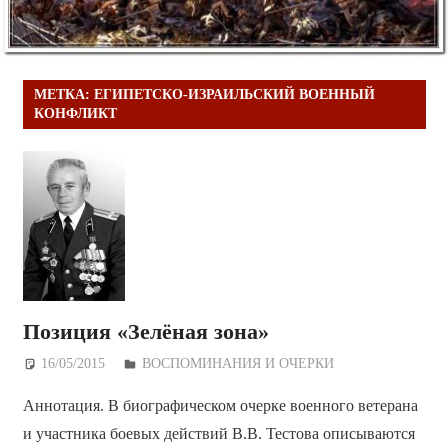
МЕТКА:
ЕГИПЕТСКО-ИЗРАИЛЬСКИЙ ВОЕННЫЙ
КОНФЛИКТ
Позиция «Зелёная зона»
16/05/2015
Дежурный по Редакции
ВОСПОМИНАНИЯ И ОЧЕРКИ
Аннотация. В биографическом очерке военного ветерана
и участника боевых действий В.В. Тестова описываются