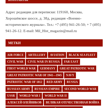
Адрес редакции для переписки: 119160, Москва,
Хорошёвское шоссе, д. 38д, редакция «Военно-
исторического журнала». Тел.: +7 (495) 941-26-50; + 7 (495)
941-26-12. E-mail: Mil_Hist_magazin@mail.ru
МЕТКИ
AIR FORCE
ARTILLERY
AVIATION
BLACK SEA FLEET
CIVIL WAR
CIVIL WAR IN RUSSIA
FAR EAST
FIRST WORLD WAR
GERMANY
GREAT PATRIOTIC WAR
GREAT PATRIOTIC WAR OF 1941—1945
NAVY
PATRIOTIC WAR OF 1812
RED ARMY
RUSSIA
RUSSIAN ARMY
RUSSIAN EMPIRE
SECOND WORLD WAR
USSR
WORLD WAR I
WORLD WAR II
АЛЕКСЕЙ ОЛЕЙНИКОВ
ВЕЛИКАЯ ОТЕЧЕСТВЕННАЯ ВОЙНА