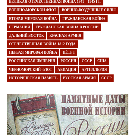
ВЕЛИКАЯ ОТЕЧЕСТВЕННАЯ ВОЙНА 1941—1945 ГГ.
ВОЕННО-МОРСКОЙ ФЛОТ
ВОЕННО-ВОЗДУШНЫЕ СИЛЫ
ВТОРАЯ МИРОВАЯ ВОЙНА
ГРАЖДАНСКАЯ ВОЙНА
ГЕРМАНИЯ
ГРАЖДАНСКАЯ ВОЙНА В РОССИИ
ДАЛЬНИЙ ВОСТОК
КРАСНАЯ АРМИЯ
ОТЕЧЕСТВЕННАЯ ВОЙНА 1812 ГОДА
ПЕРВАЯ МИРОВАЯ ВОЙНА
ПЁТР I
РОССИЙСКАЯ ИМПЕРИЯ
РОССИЯ
СССР
США
ЧЕРНОМОРСКИЙ ФЛОТ
АВИАЦИЯ
АРТИЛЛЕРИЯ
ИСТОРИЧЕСКАЯ ПАМЯТЬ
РУССКАЯ АРМИЯ
СССР