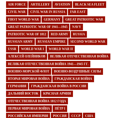
AIR FORCE
ARTILLERY
AVIATION
BLACK SEA FLEET
CIVIL WAR
CIVIL WAR IN RUSSIA
FAR EAST
FIRST WORLD WAR
GERMANY
GREAT PATRIOTIC WAR
GREAT PATRIOTIC WAR OF 1941—1945
NAVY
PATRIOTIC WAR OF 1812
RED ARMY
RUSSIA
RUSSIAN ARMY
RUSSIAN EMPIRE
SECOND WORLD WAR
USSR
WORLD WAR I
WORLD WAR II
АЛЕКСЕЙ ОЛЕЙНИКОВ
ВЕЛИКАЯ ОТЕЧЕСТВЕННАЯ ВОЙНА
ВЕЛИКАЯ ОТЕЧЕСТВЕННАЯ ВОЙНА 1941—1945 ГГ.
ВОЕННО-МОРСКОЙ ФЛОТ
ВОЕННО-ВОЗДУШНЫЕ СИЛЫ
ВТОРАЯ МИРОВАЯ ВОЙНА
ГРАЖДАНСКАЯ ВОЙНА
ГЕРМАНИЯ
ГРАЖДАНСКАЯ ВОЙНА В РОССИИ
ДАЛЬНИЙ ВОСТОК
КРАСНАЯ АРМИЯ
ОТЕЧЕСТВЕННАЯ ВОЙНА 1812 ГОДА
ПЕРВАЯ МИРОВАЯ ВОЙНА
ПЁТР I
РОССИЙСКАЯ ИМПЕРИЯ
РОССИЯ
СССР
США