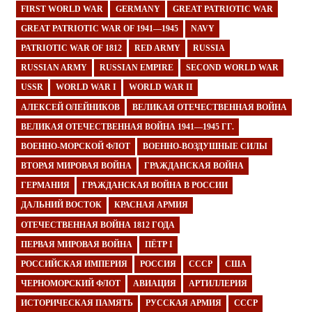
FIRST WORLD WAR
GERMANY
GREAT PATRIOTIC WAR
GREAT PATRIOTIC WAR OF 1941—1945
NAVY
PATRIOTIC WAR OF 1812
RED ARMY
RUSSIA
RUSSIAN ARMY
RUSSIAN EMPIRE
SECOND WORLD WAR
USSR
WORLD WAR I
WORLD WAR II
АЛЕКСЕЙ ОЛЕЙНИКОВ
ВЕЛИКАЯ ОТЕЧЕСТВЕННАЯ ВОЙНА
ВЕЛИКАЯ ОТЕЧЕСТВЕННАЯ ВОЙНА 1941—1945 ГГ.
ВОЕННО-МОРСКОЙ ФЛОТ
ВОЕННО-ВОЗДУШНЫЕ СИЛЫ
ВТОРАЯ МИРОВАЯ ВОЙНА
ГРАЖДАНСКАЯ ВОЙНА
ГЕРМАНИЯ
ГРАЖДАНСКАЯ ВОЙНА В РОССИИ
ДАЛЬНИЙ ВОСТОК
КРАСНАЯ АРМИЯ
ОТЕЧЕСТВЕННАЯ ВОЙНА 1812 ГОДА
ПЕРВАЯ МИРОВАЯ ВОЙНА
ПЁТР I
РОССИЙСКАЯ ИМПЕРИЯ
РОССИЯ
СССР
США
ЧЕРНОМОРСКИЙ ФЛОТ
АВИАЦИЯ
АРТИЛЛЕРИЯ
ИСТОРИЧЕСКАЯ ПАМЯТЬ
РУССКАЯ АРМИЯ
СССР