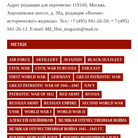
Адрес редакции для переписки: 119160, Москва,
Хорошёвское шоссе, д. 38д, редакция «Военно-
исторического журнала». Тел.: +7 (495) 941-26-50; + 7 (495)
941-26-12. E-mail: Mil_Hist_magazin@mail.ru
МЕТКИ
AIR FORCE
ARTILLERY
AVIATION
BLACK SEA FLEET
CIVIL WAR
CIVIL WAR IN RUSSIA
FAR EAST
FIRST WORLD WAR
GERMANY
GREAT PATRIOTIC WAR
GREAT PATRIOTIC WAR OF 1941—1945
NAVY
PATRIOTIC WAR OF 1812
RED ARMY
RUSSIA
RUSSIAN ARMY
RUSSIAN EMPIRE
SECOND WORLD WAR
USSR
WORLD WAR I
WORLD WAR II
АЛЕКСЕЙ ОЛЕЙНИКОВ
ВЕЛИКАЯ ОТЕЧЕСТВЕННАЯ ВОЙНА
ВЕЛИКАЯ ОТЕЧЕСТВЕННАЯ ВОЙНА 1941—1945 ГГ.
ВОЕННО-МОРСКОЙ ФЛОТ
ВОЕННО-ВОЗДУШНЫЕ СИЛЫ