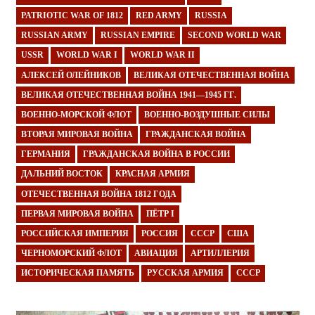
PATRIOTIC WAR OF 1812
RED ARMY
RUSSIA
RUSSIAN ARMY
RUSSIAN EMPIRE
SECOND WORLD WAR
USSR
WORLD WAR I
WORLD WAR II
АЛЕКСЕЙ ОЛЕЙНИКОВ
ВЕЛИКАЯ ОТЕЧЕСТВЕННАЯ ВОЙНА
ВЕЛИКАЯ ОТЕЧЕСТВЕННАЯ ВОЙНА 1941—1945 ГГ.
ВОЕННО-МОРСКОЙ ФЛОТ
ВОЕННО-ВОЗДУШНЫЕ СИЛЫ
ВТОРАЯ МИРОВАЯ ВОЙНА
ГРАЖДАНСКАЯ ВОЙНА
ГЕРМАНИЯ
ГРАЖДАНСКАЯ ВОЙНА В РОССИИ
ДАЛЬНИЙ ВОСТОК
КРАСНАЯ АРМИЯ
ОТЕЧЕСТВЕННАЯ ВОЙНА 1812 ГОДА
ПЕРВАЯ МИРОВАЯ ВОЙНА
ПЁТР I
РОССИЙСКАЯ ИМПЕРИЯ
РОССИЯ
СССР
США
ЧЕРНОМОРСКИЙ ФЛОТ
АВИАЦИЯ
АРТИЛЛЕРИЯ
ИСТОРИЧЕСКАЯ ПАМЯТЬ
РУССКАЯ АРМИЯ
СССР