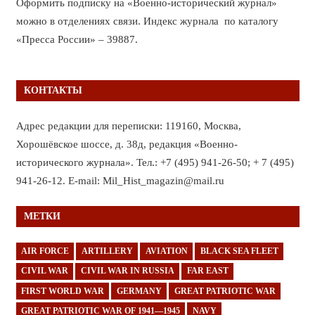
Оформить подписку на «Военно-исторический журнал»
можно в отделениях связи. Индекс журнала по каталогу
«Пресса России» – 39887.
КОНТАКТЫ
Адрес редакции для переписки: 119160, Москва,
Хорошёвское шоссе, д. 38д, редакция «Военно-
исторического журнала». Тел.: +7 (495) 941-26-50; + 7 (495)
941-26-12. E-mail: Mil_Hist_magazin@mail.ru
МЕТКИ
AIR FORCE
ARTILLERY
AVIATION
BLACK SEA FLEET
CIVIL WAR
CIVIL WAR IN RUSSIA
FAR EAST
FIRST WORLD WAR
GERMANY
GREAT PATRIOTIC WAR
GREAT PATRIOTIC WAR OF 1941—1945
NAVY