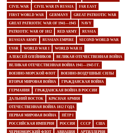
CIVIL WAR
CIVIL WAR IN RUSSIA
FAR EAST
FIRST WORLD WAR
GERMANY
GREAT PATRIOTIC WAR
GREAT PATRIOTIC WAR OF 1941—1945
NAVY
PATRIOTIC WAR OF 1812
RED ARMY
RUSSIA
RUSSIAN ARMY
RUSSIAN EMPIRE
SECOND WORLD WAR
USSR
WORLD WAR I
WORLD WAR II
АЛЕКСЕЙ ОЛЕЙНИКОВ
ВЕЛИКАЯ ОТЕЧЕСТВЕННАЯ ВОЙНА
ВЕЛИКАЯ ОТЕЧЕСТВЕННАЯ ВОЙНА 1941—1945 ГГ.
ВОЕННО-МОРСКОЙ ФЛОТ
ВОЕННО-ВОЗДУШНЫЕ СИЛЫ
ВТОРАЯ МИРОВАЯ ВОЙНА
ГРАЖДАНСКАЯ ВОЙНА
ГЕРМАНИЯ
ГРАЖДАНСКАЯ ВОЙНА В РОССИИ
ДАЛЬНИЙ ВОСТОК
КРАСНАЯ АРМИЯ
ОТЕЧЕСТВЕННАЯ ВОЙНА 1812 ГОДА
ПЕРВАЯ МИРОВАЯ ВОЙНА
ПЁТР I
РОССИЙСКАЯ ИМПЕРИЯ
РОССИЯ
СССР
США
ЧЕРНОМОРСКИЙ ФЛОТ
АВИАЦИЯ
АРТИЛЛЕРИЯ