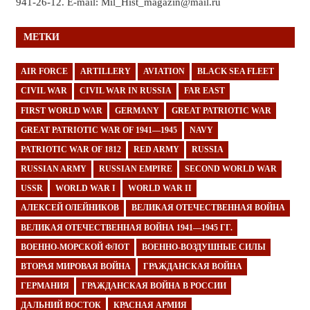
941-26-12. E-mail: Mil_Hist_magazin@mail.ru
МЕТКИ
AIR FORCE
ARTILLERY
AVIATION
BLACK SEA FLEET
CIVIL WAR
CIVIL WAR IN RUSSIA
FAR EAST
FIRST WORLD WAR
GERMANY
GREAT PATRIOTIC WAR
GREAT PATRIOTIC WAR OF 1941—1945
NAVY
PATRIOTIC WAR OF 1812
RED ARMY
RUSSIA
RUSSIAN ARMY
RUSSIAN EMPIRE
SECOND WORLD WAR
USSR
WORLD WAR I
WORLD WAR II
АЛЕКСЕЙ ОЛЕЙНИКОВ
ВЕЛИКАЯ ОТЕЧЕСТВЕННАЯ ВОЙНА
ВЕЛИКАЯ ОТЕЧЕСТВЕННАЯ ВОЙНА 1941—1945 ГГ.
ВОЕННО-МОРСКОЙ ФЛОТ
ВОЕННО-ВОЗДУШНЫЕ СИЛЫ
ВТОРАЯ МИРОВАЯ ВОЙНА
ГРАЖДАНСКАЯ ВОЙНА
ГЕРМАНИЯ
ГРАЖДАНСКАЯ ВОЙНА В РОССИИ
ДАЛЬНИЙ ВОСТОК
КРАСНАЯ АРМИЯ