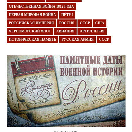
ОТЕЧЕСТВЕННАЯ ВОЙНА 1812 ГОДА
ПЕРВАЯ МИРОВАЯ ВОЙНА
ПЁТР I
РОССИЙСКАЯ ИМПЕРИЯ
РОССИЯ
СССР
США
ЧЕРНОМОРСКИЙ ФЛОТ
АВИАЦИЯ
АРТИЛЛЕРИЯ
ИСТОРИЧЕСКАЯ ПАМЯТЬ
РУССКАЯ АРМИЯ
СССР