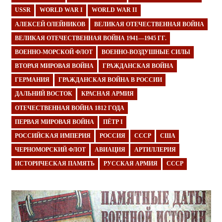
USSR
WORLD WAR I
WORLD WAR II
АЛЕКСЕЙ ОЛЕЙНИКОВ
ВЕЛИКАЯ ОТЕЧЕСТВЕННАЯ ВОЙНА
ВЕЛИКАЯ ОТЕЧЕСТВЕННАЯ ВОЙНА 1941—1945 ГГ.
ВОЕННО-МОРСКОЙ ФЛОТ
ВОЕННО-ВОЗДУШНЫЕ СИЛЫ
ВТОРАЯ МИРОВАЯ ВОЙНА
ГРАЖДАНСКАЯ ВОЙНА
ГЕРМАНИЯ
ГРАЖДАНСКАЯ ВОЙНА В РОССИИ
ДАЛЬНИЙ ВОСТОК
КРАСНАЯ АРМИЯ
ОТЕЧЕСТВЕННАЯ ВОЙНА 1812 ГОДА
ПЕРВАЯ МИРОВАЯ ВОЙНА
ПЁТР I
РОССИЙСКАЯ ИМПЕРИЯ
РОССИЯ
СССР
США
ЧЕРНОМОРСКИЙ ФЛОТ
АВИАЦИЯ
АРТИЛЛЕРИЯ
ИСТОРИЧЕСКАЯ ПАМЯТЬ
РУССКАЯ АРМИЯ
СССР