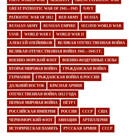
FIRST WORLD WAR
GERMANY
GREAT PATRIOTIC WAR
GREAT PATRIOTIC WAR OF 1941—1945
NAVY
PATRIOTIC WAR OF 1812
RED ARMY
RUSSIA
RUSSIAN ARMY
RUSSIAN EMPIRE
SECOND WORLD WAR
USSR
WORLD WAR I
WORLD WAR II
АЛЕКСЕЙ ОЛЕЙНИКОВ
ВЕЛИКАЯ ОТЕЧЕСТВЕННАЯ ВОЙНА
ВЕЛИКАЯ ОТЕЧЕСТВЕННАЯ ВОЙНА 1941—1945 ГГ.
ВОЕННО-МОРСКОЙ ФЛОТ
ВОЕННО-ВОЗДУШНЫЕ СИЛЫ
ВТОРАЯ МИРОВАЯ ВОЙНА
ГРАЖДАНСКАЯ ВОЙНА
ГЕРМАНИЯ
ГРАЖДАНСКАЯ ВОЙНА В РОССИИ
ДАЛЬНИЙ ВОСТОК
КРАСНАЯ АРМИЯ
ОТЕЧЕСТВЕННАЯ ВОЙНА 1812 ГОДА
ПЕРВАЯ МИРОВАЯ ВОЙНА
ПЁТР I
РОССИЙСКАЯ ИМПЕРИЯ
РОССИЯ
СССР
США
ЧЕРНОМОРСКИЙ ФЛОТ
АВИАЦИЯ
АРТИЛЛЕРИЯ
ИСТОРИЧЕСКАЯ ПАМЯТЬ
РУССКАЯ АРМИЯ
СССР