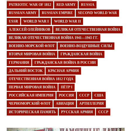
PATRIOTIC WAR OF 1812
RED ARMY
RUSSIA
RUSSIAN ARMY
RUSSIAN EMPIRE
SECOND WORLD WAR
USSR
WORLD WAR I
WORLD WAR II
АЛЕКСЕЙ ОЛЕЙНИКОВ
ВЕЛИКАЯ ОТЕЧЕСТВЕННАЯ ВОЙНА
ВЕЛИКАЯ ОТЕЧЕСТВЕННАЯ ВОЙНА 1941—1945 ГГ.
ВОЕННО-МОРСКОЙ ФЛОТ
ВОЕННО-ВОЗДУШНЫЕ СИЛЫ
ВТОРАЯ МИРОВАЯ ВОЙНА
ГРАЖДАНСКАЯ ВОЙНА
ГЕРМАНИЯ
ГРАЖДАНСКАЯ ВОЙНА В РОССИИ
ДАЛЬНИЙ ВОСТОК
КРАСНАЯ АРМИЯ
ОТЕЧЕСТВЕННАЯ ВОЙНА 1812 ГОДА
ПЕРВАЯ МИРОВАЯ ВОЙНА
ПЁТР I
РОССИЙСКАЯ ИМПЕРИЯ
РОССИЯ
СССР
США
ЧЕРНОМОРСКИЙ ФЛОТ
АВИАЦИЯ
АРТИЛЛЕРИЯ
ИСТОРИЧЕСКАЯ ПАМЯТЬ
РУССКАЯ АРМИЯ
СССР