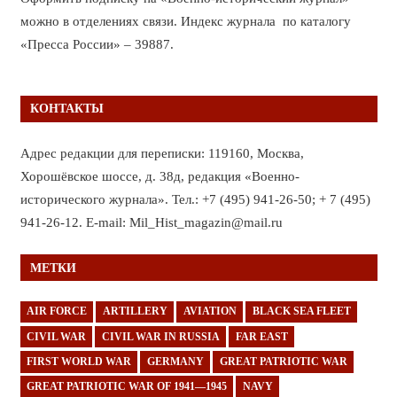
можно в отделениях связи. Индекс журнала по каталогу
«Пресса России» – 39887.
КОНТАКТЫ
Адрес редакции для переписки: 119160, Москва,
Хорошёвское шоссе, д. 38д, редакция «Военно-
исторического журнала». Тел.: +7 (495) 941-26-50; + 7 (495)
941-26-12. E-mail: Mil_Hist_magazin@mail.ru
МЕТКИ
AIR FORCE
ARTILLERY
AVIATION
BLACK SEA FLEET
CIVIL WAR
CIVIL WAR IN RUSSIA
FAR EAST
FIRST WORLD WAR
GERMANY
GREAT PATRIOTIC WAR
GREAT PATRIOTIC WAR OF 1941—1945
NAVY