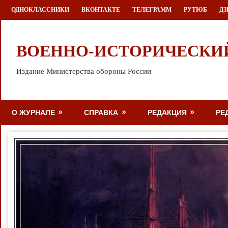
Перейти
ОДНОКЛАССНИКИ
ВКОНТАКТЕ
ТЕЛЕГРАММ
РУТЮБ
ДЗ
к
содержимому
ВОЕННО-ИСТОРИЧЕСКИ
Издание Министерства обороны России
О ЖУРНАЛЕ
СПРАВКА
РЕДАКЦИЯ
РЕ