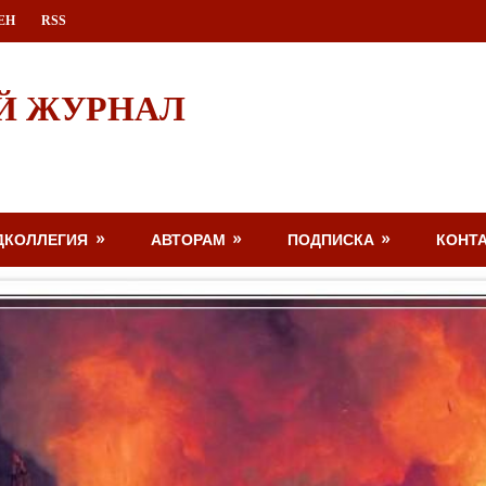
ЕН
RSS
Й ЖУРНАЛ
ДКОЛЛЕГИЯ
АВТОРАМ
ПОДПИСКА
КОНТ