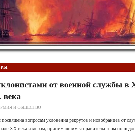
ОРЫ
уклонистами от военной службы в
 века
ежурный по Редакции
АРМИЯ И ОБЩЕСТВО
 посвящена вопросам уклонения рекрутов и новобранцев от слу
чале ХХ века и мерам, принимавшимся правительством по нед