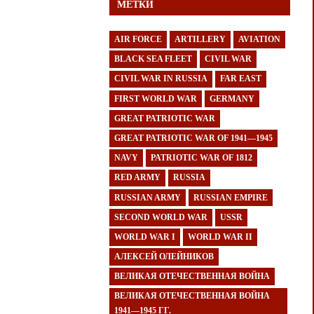
МЕТКИ
AIR FORCE
ARTILLERY
AVIATION
BLACK SEA FLEET
CIVIL WAR
CIVIL WAR IN RUSSIA
FAR EAST
FIRST WORLD WAR
GERMANY
GREAT PATRIOTIC WAR
GREAT PATRIOTIC WAR OF 1941—1945
NAVY
PATRIOTIC WAR OF 1812
RED ARMY
RUSSIA
RUSSIAN ARMY
RUSSIAN EMPIRE
SECOND WORLD WAR
USSR
WORLD WAR I
WORLD WAR II
АЛЕКСЕЙ ОЛЕЙНИКОВ
ВЕЛИКАЯ ОТЕЧЕСТВЕННАЯ ВОЙНА
ВЕЛИКАЯ ОТЕЧЕСТВЕННАЯ ВОЙНА
1941—1945 ГГ.