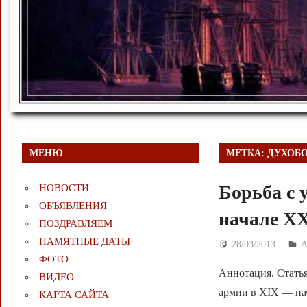
МЕНЮ
МЕТКА:
ДУХОБ
Борьба с 
НОВОСТИ
ОБЪЯВЛЕНИЯ
начале ХХ
ПОЗДРАВЛЯЕМ
ПАМЯТНЫЕ ДАТЫ
28/03/2013
Д
ФОТО
Аннотация. Статья
ВИДЕО
армии в XIX — на
КАРТА САЙТА