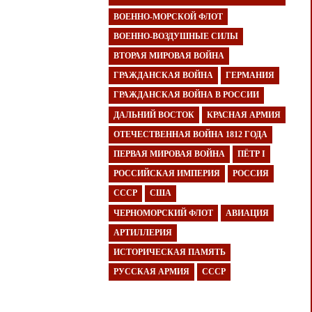
ВОЕННО-МОРСКОЙ ФЛОТ
ВОЕННО-ВОЗДУШНЫЕ СИЛЫ
ВТОРАЯ МИРОВАЯ ВОЙНА
ГРАЖДАНСКАЯ ВОЙНА
ГЕРМАНИЯ
ГРАЖДАНСКАЯ ВОЙНА В РОССИИ
ДАЛЬНИЙ ВОСТОК
КРАСНАЯ АРМИЯ
ОТЕЧЕСТВЕННАЯ ВОЙНА 1812 ГОДА
ПЕРВАЯ МИРОВАЯ ВОЙНА
ПЁТР I
РОССИЙСКАЯ ИМПЕРИЯ
РОССИЯ
СССР
США
ЧЕРНОМОРСКИЙ ФЛОТ
АВИАЦИЯ
АРТИЛЛЕРИЯ
ИСТОРИЧЕСКАЯ ПАМЯТЬ
РУССКАЯ АРМИЯ
СССР