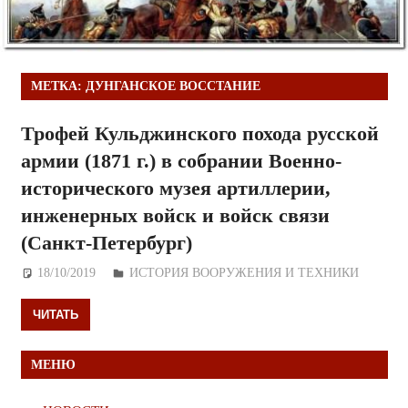
МЕТКА:
ДУНГАНСКОЕ ВОССТАНИЕ
Трофей Кульджинского похода русской
армии (1871 г.) в собрании Военно-
исторического музея артиллерии,
инженерных войск и войск связи
(Санкт-Петербург)
18/10/2019
Дежурный по Редакции
ИСТОРИЯ ВООРУЖЕНИЯ И ТЕХНИКИ
ЧИТАТЬ
МЕНЮ