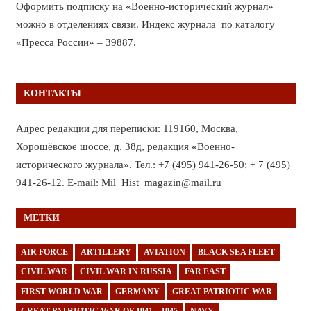
Оформить подписку на «Военно-исторический журнал»
можно в отделениях связи. Индекс журнала по каталогу
«Пресса России» – 39887.
КОНТАКТЫ
Адрес редакции для переписки: 119160, Москва,
Хорошёвское шоссе, д. 38д, редакция «Военно-
исторического журнала». Тел.: +7 (495) 941-26-50; + 7 (495)
941-26-12. E-mail: Mil_Hist_magazin@mail.ru
МЕТКИ
AIR FORCE
ARTILLERY
AVIATION
BLACK SEA FLEET
CIVIL WAR
CIVIL WAR IN RUSSIA
FAR EAST
FIRST WORLD WAR
GERMANY
GREAT PATRIOTIC WAR
GREAT PATRIOTIC WAR OF 1941—1945
NAVY