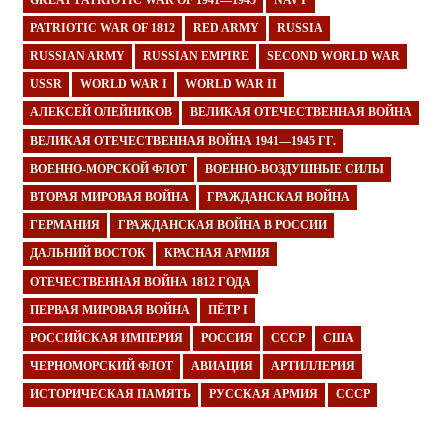
PATRIOTIC WAR OF 1812
RED ARMY
RUSSIA
RUSSIAN ARMY
RUSSIAN EMPIRE
SECOND WORLD WAR
USSR
WORLD WAR I
WORLD WAR II
АЛЕКСЕЙ ОЛЕЙНИКОВ
ВЕЛИКАЯ ОТЕЧЕСТВЕННАЯ ВОЙНА
ВЕЛИКАЯ ОТЕЧЕСТВЕННАЯ ВОЙНА 1941—1945 ГГ.
ВОЕННО-МОРСКОЙ ФЛОТ
ВОЕННО-ВОЗДУШНЫЕ СИЛЫ
ВТОРАЯ МИРОВАЯ ВОЙНА
ГРАЖДАНСКАЯ ВОЙНА
ГЕРМАНИЯ
ГРАЖДАНСКАЯ ВОЙНА В РОССИИ
ДАЛЬНИЙ ВОСТОК
КРАСНАЯ АРМИЯ
ОТЕЧЕСТВЕННАЯ ВОЙНА 1812 ГОДА
ПЕРВАЯ МИРОВАЯ ВОЙНА
ПЁТР I
РОССИЙСКАЯ ИМПЕРИЯ
РОССИЯ
СССР
США
ЧЕРНОМОРСКИЙ ФЛОТ
АВИАЦИЯ
АРТИЛЛЕРИЯ
ИСТОРИЧЕСКАЯ ПАМЯТЬ
РУССКАЯ АРМИЯ
СССР