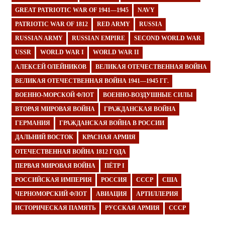
GREAT PATRIOTIC WAR OF 1941—1945
NAVY
PATRIOTIC WAR OF 1812
RED ARMY
RUSSIA
RUSSIAN ARMY
RUSSIAN EMPIRE
SECOND WORLD WAR
USSR
WORLD WAR I
WORLD WAR II
АЛЕКСЕЙ ОЛЕЙНИКОВ
ВЕЛИКАЯ ОТЕЧЕСТВЕННАЯ ВОЙНА
ВЕЛИКАЯ ОТЕЧЕСТВЕННАЯ ВОЙНА 1941—1945 ГГ.
ВОЕННО-МОРСКОЙ ФЛОТ
ВОЕННО-ВОЗДУШНЫЕ СИЛЫ
ВТОРАЯ МИРОВАЯ ВОЙНА
ГРАЖДАНСКАЯ ВОЙНА
ГЕРМАНИЯ
ГРАЖДАНСКАЯ ВОЙНА В РОССИИ
ДАЛЬНИЙ ВОСТОК
КРАСНАЯ АРМИЯ
ОТЕЧЕСТВЕННАЯ ВОЙНА 1812 ГОДА
ПЕРВАЯ МИРОВАЯ ВОЙНА
ПЁТР I
РОССИЙСКАЯ ИМПЕРИЯ
РОССИЯ
СССР
США
ЧЕРНОМОРСКИЙ ФЛОТ
АВИАЦИЯ
АРТИЛЛЕРИЯ
ИСТОРИЧЕСКАЯ ПАМЯТЬ
РУССКАЯ АРМИЯ
СССР