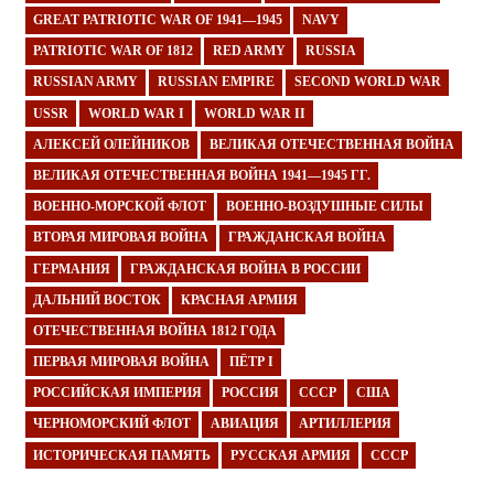
GREAT PATRIOTIC WAR OF 1941—1945
NAVY
PATRIOTIC WAR OF 1812
RED ARMY
RUSSIA
RUSSIAN ARMY
RUSSIAN EMPIRE
SECOND WORLD WAR
USSR
WORLD WAR I
WORLD WAR II
АЛЕКСЕЙ ОЛЕЙНИКОВ
ВЕЛИКАЯ ОТЕЧЕСТВЕННАЯ ВОЙНА
ВЕЛИКАЯ ОТЕЧЕСТВЕННАЯ ВОЙНА 1941—1945 ГГ.
ВОЕННО-МОРСКОЙ ФЛОТ
ВОЕННО-ВОЗДУШНЫЕ СИЛЫ
ВТОРАЯ МИРОВАЯ ВОЙНА
ГРАЖДАНСКАЯ ВОЙНА
ГЕРМАНИЯ
ГРАЖДАНСКАЯ ВОЙНА В РОССИИ
ДАЛЬНИЙ ВОСТОК
КРАСНАЯ АРМИЯ
ОТЕЧЕСТВЕННАЯ ВОЙНА 1812 ГОДА
ПЕРВАЯ МИРОВАЯ ВОЙНА
ПЁТР I
РОССИЙСКАЯ ИМПЕРИЯ
РОССИЯ
СССР
США
ЧЕРНОМОРСКИЙ ФЛОТ
АВИАЦИЯ
АРТИЛЛЕРИЯ
ИСТОРИЧЕСКАЯ ПАМЯТЬ
РУССКАЯ АРМИЯ
СССР