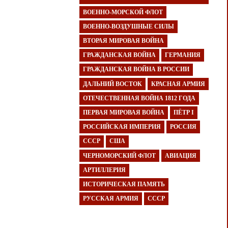
ВОЕННО-МОРСКОЙ ФЛОТ
ВОЕННО-ВОЗДУШНЫЕ СИЛЫ
ВТОРАЯ МИРОВАЯ ВОЙНА
ГРАЖДАНСКАЯ ВОЙНА
ГЕРМАНИЯ
ГРАЖДАНСКАЯ ВОЙНА В РОССИИ
ДАЛЬНИЙ ВОСТОК
КРАСНАЯ АРМИЯ
ОТЕЧЕСТВЕННАЯ ВОЙНА 1812 ГОДА
ПЕРВАЯ МИРОВАЯ ВОЙНА
ПЁТР I
РОССИЙСКАЯ ИМПЕРИЯ
РОССИЯ
СССР
США
ЧЕРНОМОРСКИЙ ФЛОТ
АВИАЦИЯ
АРТИЛЛЕРИЯ
ИСТОРИЧЕСКАЯ ПАМЯТЬ
РУССКАЯ АРМИЯ
СССР