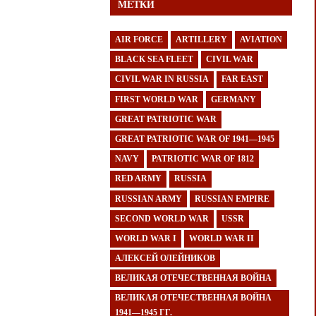
МЕТКИ
AIR FORCE
ARTILLERY
AVIATION
BLACK SEA FLEET
CIVIL WAR
CIVIL WAR IN RUSSIA
FAR EAST
FIRST WORLD WAR
GERMANY
GREAT PATRIOTIC WAR
GREAT PATRIOTIC WAR OF 1941—1945
NAVY
PATRIOTIC WAR OF 1812
RED ARMY
RUSSIA
RUSSIAN ARMY
RUSSIAN EMPIRE
SECOND WORLD WAR
USSR
WORLD WAR I
WORLD WAR II
АЛЕКСЕЙ ОЛЕЙНИКОВ
ВЕЛИКАЯ ОТЕЧЕСТВЕННАЯ ВОЙНА
ВЕЛИКАЯ ОТЕЧЕСТВЕННАЯ ВОЙНА
1941—1945 ГГ.