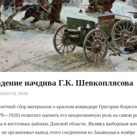
адение начдива Г.К. Шевкоплясова
ежурный по Редакции
ЗАБЫТОЕ ИМЯ
летний сбор материалов о красном командире Григории Кирилл
78—1920) позволил оценить его неоднозначную роль на самом р
ы в восточных районах Донской области. Являясь выборным нач
 он организовал вывод этого соединения из Закавказья в ноябре 