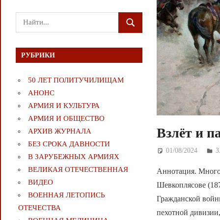
Поиск
ПОИСК
для:
РУБРИКИ
50 ЛЕТ ПОЛИТУЧИЛИЩАМ
АНОНС
АРМИЯ И КУЛЬТУРА
АРМИЯ И ОБЩЕСТВО
Взлёт и п
АРХИВ ЖУРНАЛА
БЕЗ СРОКА ДАВНОСТИ
01/08/2024
Д
В ЗАРУБЕЖНЫХ АРМИЯХ
ВЕЛИКАЯ ОТЕЧЕСТВЕННАЯ
Аннотация. Много
ВИДЕО
Шевкоплясове (18
ВОЕННАЯ ЛЕТОПИСЬ
Гражданской войн
ОТЕЧЕСТВА
пехотной дивизии,