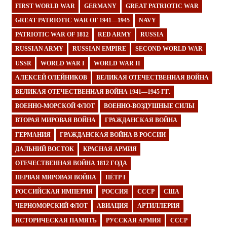
FIRST WORLD WAR
GERMANY
GREAT PATRIOTIC WAR
GREAT PATRIOTIC WAR OF 1941—1945
NAVY
PATRIOTIC WAR OF 1812
RED ARMY
RUSSIA
RUSSIAN ARMY
RUSSIAN EMPIRE
SECOND WORLD WAR
USSR
WORLD WAR I
WORLD WAR II
АЛЕКСЕЙ ОЛЕЙНИКОВ
ВЕЛИКАЯ ОТЕЧЕСТВЕННАЯ ВОЙНА
ВЕЛИКАЯ ОТЕЧЕСТВЕННАЯ ВОЙНА 1941—1945 ГГ.
ВОЕННО-МОРСКОЙ ФЛОТ
ВОЕННО-ВОЗДУШНЫЕ СИЛЫ
ВТОРАЯ МИРОВАЯ ВОЙНА
ГРАЖДАНСКАЯ ВОЙНА
ГЕРМАНИЯ
ГРАЖДАНСКАЯ ВОЙНА В РОССИИ
ДАЛЬНИЙ ВОСТОК
КРАСНАЯ АРМИЯ
ОТЕЧЕСТВЕННАЯ ВОЙНА 1812 ГОДА
ПЕРВАЯ МИРОВАЯ ВОЙНА
ПЁТР I
РОССИЙСКАЯ ИМПЕРИЯ
РОССИЯ
СССР
США
ЧЕРНОМОРСКИЙ ФЛОТ
АВИАЦИЯ
АРТИЛЛЕРИЯ
ИСТОРИЧЕСКАЯ ПАМЯТЬ
РУССКАЯ АРМИЯ
СССР