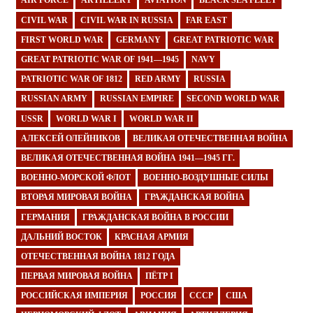
AIR FORCE
ARTILLERY
AVIATION
BLACK SEA FLEET
CIVIL WAR
CIVIL WAR IN RUSSIA
FAR EAST
FIRST WORLD WAR
GERMANY
GREAT PATRIOTIC WAR
GREAT PATRIOTIC WAR OF 1941—1945
NAVY
PATRIOTIC WAR OF 1812
RED ARMY
RUSSIA
RUSSIAN ARMY
RUSSIAN EMPIRE
SECOND WORLD WAR
USSR
WORLD WAR I
WORLD WAR II
АЛЕКСЕЙ ОЛЕЙНИКОВ
ВЕЛИКАЯ ОТЕЧЕСТВЕННАЯ ВОЙНА
ВЕЛИКАЯ ОТЕЧЕСТВЕННАЯ ВОЙНА 1941—1945 ГГ.
ВОЕННО-МОРСКОЙ ФЛОТ
ВОЕННО-ВОЗДУШНЫЕ СИЛЫ
ВТОРАЯ МИРОВАЯ ВОЙНА
ГРАЖДАНСКАЯ ВОЙНА
ГЕРМАНИЯ
ГРАЖДАНСКАЯ ВОЙНА В РОССИИ
ДАЛЬНИЙ ВОСТОК
КРАСНАЯ АРМИЯ
ОТЕЧЕСТВЕННАЯ ВОЙНА 1812 ГОДА
ПЕРВАЯ МИРОВАЯ ВОЙНА
ПЁТР I
РОССИЙСКАЯ ИМПЕРИЯ
РОССИЯ
СССР
США