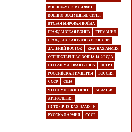
ВОЕННО-МОРСКОЙ ФЛОТ
ВОЕННО-ВОЗДУШНЫЕ СИЛЫ
ВТОРАЯ МИРОВАЯ ВОЙНА
ГРАЖДАНСКАЯ ВОЙНА
ГЕРМАНИЯ
ГРАЖДАНСКАЯ ВОЙНА В РОССИИ
ДАЛЬНИЙ ВОСТОК
КРАСНАЯ АРМИЯ
ОТЕЧЕСТВЕННАЯ ВОЙНА 1812 ГОДА
ПЕРВАЯ МИРОВАЯ ВОЙНА
ПЁТР I
РОССИЙСКАЯ ИМПЕРИЯ
РОССИЯ
СССР
США
ЧЕРНОМОРСКИЙ ФЛОТ
АВИАЦИЯ
АРТИЛЛЕРИЯ
ИСТОРИЧЕСКАЯ ПАМЯТЬ
РУССКАЯ АРМИЯ
СССР