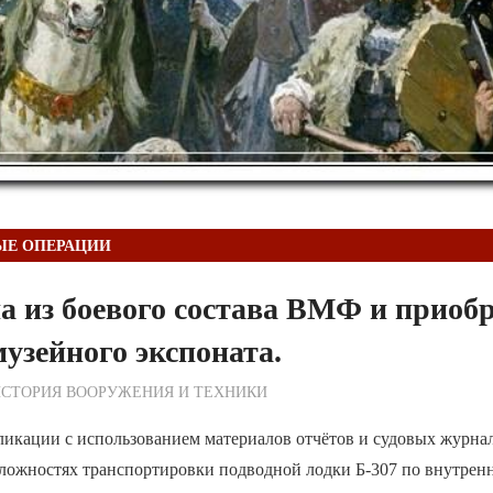
ЫЕ ОПЕРАЦИИ
 из боевого состава ВМФ и приобр
музейного экспоната.
ежурный по Редакции
СТОРИЯ ВООРУЖЕНИЯ И ТЕХНИКИ
ликации с использованием материалов отчётов и судовых журна
 сложностях транспортировки подводной лодки Б-307 по внутре