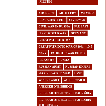
МЕТКИ
AIR FORCE
ARTILLERY
AVIATION
BLACK SEA FLEET
CIVIL WAR
CIVIL WAR IN RUSSIA
FAR EAST
FIRST WORLD WAR
GERMANY
GREAT PATRIOTIC WAR
GREAT PATRIOTIC WAR OF 1941—1945
NAVY
PATRIOTIC WAR OF 1812
RED ARMY
RUSSIA
RUSSIAN ARMY
RUSSIAN EMPIRE
SECOND WORLD WAR
USSR
WORLD WAR I
WORLD WAR II
АЛЕКСЕЙ ОЛЕЙНИКОВ
ВЕЛИКАЯ ОТЕЧЕСТВЕННАЯ ВОЙНА
ВЕЛИКАЯ ОТЕЧЕСТВЕННАЯ ВОЙНА
1941—1945 ГГ.