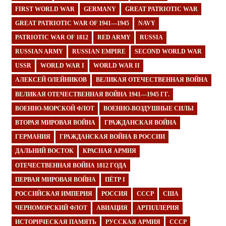
FIRST WORLD WAR
GERMANY
GREAT PATRIOTIC WAR
GREAT PATRIOTIC WAR OF 1941—1945
NAVY
PATRIOTIC WAR OF 1812
RED ARMY
RUSSIA
RUSSIAN ARMY
RUSSIAN EMPIRE
SECOND WORLD WAR
USSR
WORLD WAR I
WORLD WAR II
АЛЕКСЕЙ ОЛЕЙНИКОВ
ВЕЛИКАЯ ОТЕЧЕСТВЕННАЯ ВОЙНА
ВЕЛИКАЯ ОТЕЧЕСТВЕННАЯ ВОЙНА 1941—1945 ГГ.
ВОЕННО-МОРСКОЙ ФЛОТ
ВОЕННО-ВОЗДУШНЫЕ СИЛЫ
ВТОРАЯ МИРОВАЯ ВОЙНА
ГРАЖДАНСКАЯ ВОЙНА
ГЕРМАНИЯ
ГРАЖДАНСКАЯ ВОЙНА В РОССИИ
ДАЛЬНИЙ ВОСТОК
КРАСНАЯ АРМИЯ
ОТЕЧЕСТВЕННАЯ ВОЙНА 1812 ГОДА
ПЕРВАЯ МИРОВАЯ ВОЙНА
ПЁТР I
РОССИЙСКАЯ ИМПЕРИЯ
РОССИЯ
СССР
США
ЧЕРНОМОРСКИЙ ФЛОТ
АВИАЦИЯ
АРТИЛЛЕРИЯ
ИСТОРИЧЕСКАЯ ПАМЯТЬ
РУССКАЯ АРМИЯ
СССР