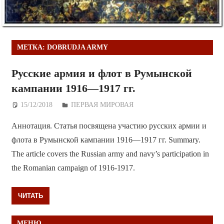
МЕТКА:
DOBRUDJA ARMY
Русские армия и флот в Румынской
кампании 1916—1917 гг.
15/12/2018
Дежурный по Редакции
ПЕРВАЯ МИРОВАЯ
Аннотация. Статья посвящена участию русских армии и
флота в Румынской кампании 1916—1917 гг. Summary.
The article covers the Russian army and navy’s participation in
the Romanian campaign of 1916-1917.
ЧИТАТЬ
МЕНЮ