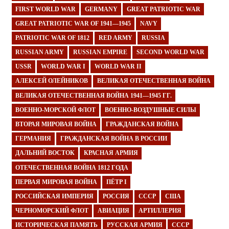
FIRST WORLD WAR
GERMANY
GREAT PATRIOTIC WAR
GREAT PATRIOTIC WAR OF 1941—1945
NAVY
PATRIOTIC WAR OF 1812
RED ARMY
RUSSIA
RUSSIAN ARMY
RUSSIAN EMPIRE
SECOND WORLD WAR
USSR
WORLD WAR I
WORLD WAR II
АЛЕКСЕЙ ОЛЕЙНИКОВ
ВЕЛИКАЯ ОТЕЧЕСТВЕННАЯ ВОЙНА
ВЕЛИКАЯ ОТЕЧЕСТВЕННАЯ ВОЙНА 1941—1945 ГГ.
ВОЕННО-МОРСКОЙ ФЛОТ
ВОЕННО-ВОЗДУШНЫЕ СИЛЫ
ВТОРАЯ МИРОВАЯ ВОЙНА
ГРАЖДАНСКАЯ ВОЙНА
ГЕРМАНИЯ
ГРАЖДАНСКАЯ ВОЙНА В РОССИИ
ДАЛЬНИЙ ВОСТОК
КРАСНАЯ АРМИЯ
ОТЕЧЕСТВЕННАЯ ВОЙНА 1812 ГОДА
ПЕРВАЯ МИРОВАЯ ВОЙНА
ПЁТР I
РОССИЙСКАЯ ИМПЕРИЯ
РОССИЯ
СССР
США
ЧЕРНОМОРСКИЙ ФЛОТ
АВИАЦИЯ
АРТИЛЛЕРИЯ
ИСТОРИЧЕСКАЯ ПАМЯТЬ
РУССКАЯ АРМИЯ
СССР