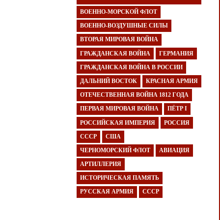
ВОЕННО-МОРСКОЙ ФЛОТ
ВОЕННО-ВОЗДУШНЫЕ СИЛЫ
ВТОРАЯ МИРОВАЯ ВОЙНА
ГРАЖДАНСКАЯ ВОЙНА
ГЕРМАНИЯ
ГРАЖДАНСКАЯ ВОЙНА В РОССИИ
ДАЛЬНИЙ ВОСТОК
КРАСНАЯ АРМИЯ
ОТЕЧЕСТВЕННАЯ ВОЙНА 1812 ГОДА
ПЕРВАЯ МИРОВАЯ ВОЙНА
ПЁТР I
РОССИЙСКАЯ ИМПЕРИЯ
РОССИЯ
СССР
США
ЧЕРНОМОРСКИЙ ФЛОТ
АВИАЦИЯ
АРТИЛЛЕРИЯ
ИСТОРИЧЕСКАЯ ПАМЯТЬ
РУССКАЯ АРМИЯ
СССР