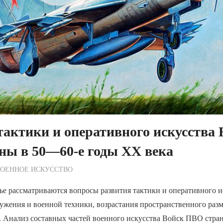
тактики и оперативного искусства 
ны в 50—60-е годы ХХ века
ежурный по Редакции
ВОЕННОЕ ИСКУССТВО
ье рассматриваются вопросы развития тактики и оперативного 
жения и военной техники, возрастания пространственного разм
. Анализ составных частей военного искусства Войск ПВО стра