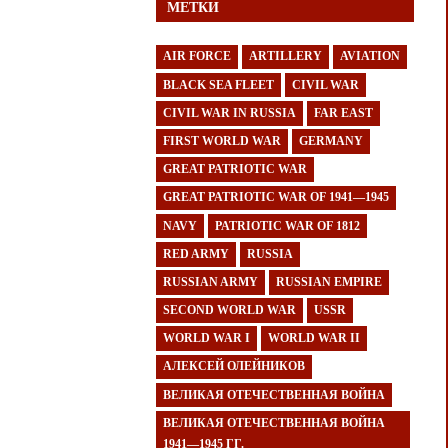
МЕТКИ
AIR FORCE
ARTILLERY
AVIATION
BLACK SEA FLEET
CIVIL WAR
CIVIL WAR IN RUSSIA
FAR EAST
FIRST WORLD WAR
GERMANY
GREAT PATRIOTIC WAR
GREAT PATRIOTIC WAR OF 1941—1945
NAVY
PATRIOTIC WAR OF 1812
RED ARMY
RUSSIA
RUSSIAN ARMY
RUSSIAN EMPIRE
SECOND WORLD WAR
USSR
WORLD WAR I
WORLD WAR II
АЛЕКСЕЙ ОЛЕЙНИКОВ
ВЕЛИКАЯ ОТЕЧЕСТВЕННАЯ ВОЙНА
ВЕЛИКАЯ ОТЕЧЕСТВЕННАЯ ВОЙНА
1941—1945 ГГ.