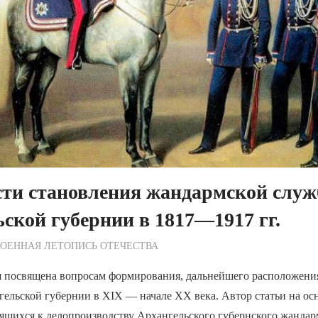
сти становления жандармской служ
ской губернии в 1817—1917 гг.
ежурный по Редакции
ОЕННАЯ ЛЕТОПИСЬ ОТЕЧЕСТВА
я посвящена вопросам формирования, дальнейшего расположени
гельской губернии в XIX — начале XX века. Автор статьи на ос
ящихся к делопроизводству Архангельского губернского жандар