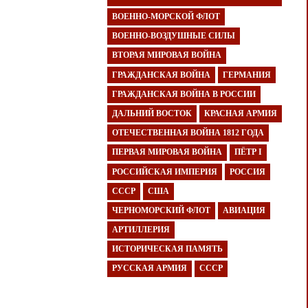
ВОЕННО-МОРСКОЙ ФЛОТ
ВОЕННО-ВОЗДУШНЫЕ СИЛЫ
ВТОРАЯ МИРОВАЯ ВОЙНА
ГРАЖДАНСКАЯ ВОЙНА
ГЕРМАНИЯ
ГРАЖДАНСКАЯ ВОЙНА В РОССИИ
ДАЛЬНИЙ ВОСТОК
КРАСНАЯ АРМИЯ
ОТЕЧЕСТВЕННАЯ ВОЙНА 1812 ГОДА
ПЕРВАЯ МИРОВАЯ ВОЙНА
ПЁТР I
РОССИЙСКАЯ ИМПЕРИЯ
РОССИЯ
СССР
США
ЧЕРНОМОРСКИЙ ФЛОТ
АВИАЦИЯ
АРТИЛЛЕРИЯ
ИСТОРИЧЕСКАЯ ПАМЯТЬ
РУССКАЯ АРМИЯ
СССР