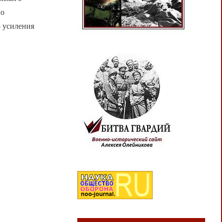
 о
— усиления