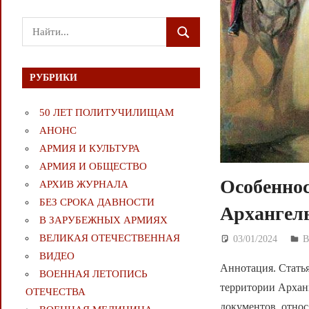
Поиск
ПОИСК
для:
РУБРИКИ
50 ЛЕТ ПОЛИТУЧИЛИЩАМ
АНОНС
АРМИЯ И КУЛЬТУРА
АРМИЯ И ОБЩЕСТВО
Особенно
АРХИВ ЖУРНАЛА
БЕЗ СРОКА ДАВНОСТИ
Архангель
В ЗАРУБЕЖНЫХ АРМИЯХ
ВЕЛИКАЯ ОТЕЧЕСТВЕННАЯ
03/01/2024
Д
В
ВИДЕО
Аннотация. Стать
ВОЕННАЯ ЛЕТОПИСЬ
территории Архан
ОТЕЧЕСТВА
документов, относ