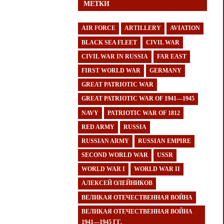
МЕТКИ
AIR FORCE
ARTILLERY
AVIATION
BLACK SEA FLEET
CIVIL WAR
CIVIL WAR IN RUSSIA
FAR EAST
FIRST WORLD WAR
GERMANY
GREAT PATRIOTIC WAR
GREAT PATRIOTIC WAR OF 1941—1945
NAVY
PATRIOTIC WAR OF 1812
RED ARMY
RUSSIA
RUSSIAN ARMY
RUSSIAN EMPIRE
SECOND WORLD WAR
USSR
WORLD WAR I
WORLD WAR II
АЛЕКСЕЙ ОЛЕЙНИКОВ
ВЕЛИКАЯ ОТЕЧЕСТВЕННАЯ ВОЙНА
ВЕЛИКАЯ ОТЕЧЕСТВЕННАЯ ВОЙНА
1941—1945 ГГ.