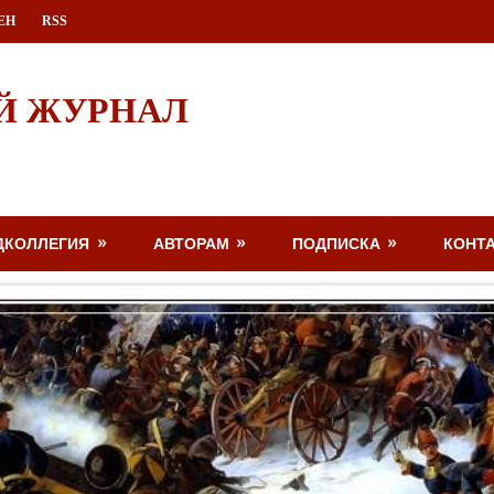
ЕН
RSS
Й ЖУРНАЛ
ДКОЛЛЕГИЯ
АВТОРАМ
ПОДПИСКА
КОНТ