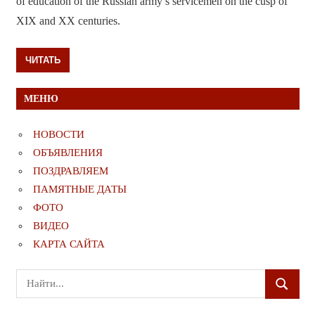
of education of the Russian army’s servicemen on the cusp of
XIX and XX centuries.
ЧИТАТЬ
МЕНЮ
НОВОСТИ
ОБЪЯВЛЕНИЯ
ПОЗДРАВЛЯЕМ
ПАМЯТНЫЕ ДАТЫ
ФОТО
ВИДЕО
КАРТА САЙТА
Поиск
ПОИСК
для: