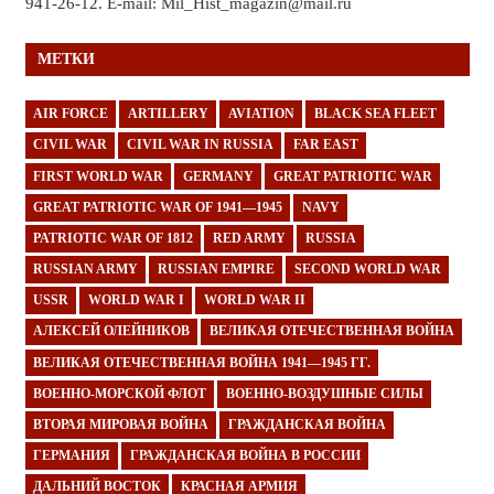
941-26-12. E-mail: Mil_Hist_magazin@mail.ru
МЕТКИ
AIR FORCE
ARTILLERY
AVIATION
BLACK SEA FLEET
CIVIL WAR
CIVIL WAR IN RUSSIA
FAR EAST
FIRST WORLD WAR
GERMANY
GREAT PATRIOTIC WAR
GREAT PATRIOTIC WAR OF 1941—1945
NAVY
PATRIOTIC WAR OF 1812
RED ARMY
RUSSIA
RUSSIAN ARMY
RUSSIAN EMPIRE
SECOND WORLD WAR
USSR
WORLD WAR I
WORLD WAR II
АЛЕКСЕЙ ОЛЕЙНИКОВ
ВЕЛИКАЯ ОТЕЧЕСТВЕННАЯ ВОЙНА
ВЕЛИКАЯ ОТЕЧЕСТВЕННАЯ ВОЙНА 1941—1945 ГГ.
ВОЕННО-МОРСКОЙ ФЛОТ
ВОЕННО-ВОЗДУШНЫЕ СИЛЫ
ВТОРАЯ МИРОВАЯ ВОЙНА
ГРАЖДАНСКАЯ ВОЙНА
ГЕРМАНИЯ
ГРАЖДАНСКАЯ ВОЙНА В РОССИИ
ДАЛЬНИЙ ВОСТОК
КРАСНАЯ АРМИЯ