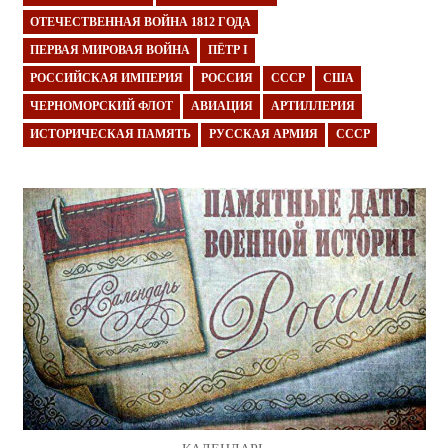
ОТЕЧЕСТВЕННАЯ ВОЙНА 1812 ГОДА
ПЕРВАЯ МИРОВАЯ ВОЙНА
ПЁТР I
РОССИЙСКАЯ ИМПЕРИЯ
РОССИЯ
СССР
США
ЧЕРНОМОРСКИЙ ФЛОТ
АВИАЦИЯ
АРТИЛЛЕРИЯ
ИСТОРИЧЕСКАЯ ПАМЯТЬ
РУССКАЯ АРМИЯ
СССР