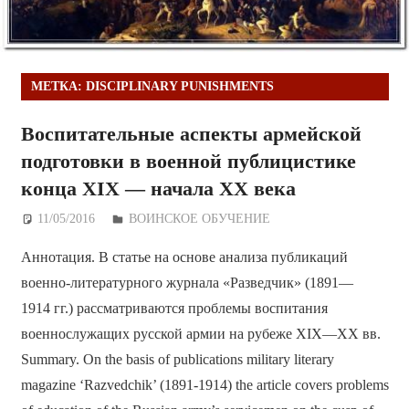
МЕТКА:
DISCIPLINARY PUNISHMENTS
Воспитательные аспекты армейской
подготовки в военной публицистике
конца XIX — начала XX века
11/05/2016
Дежурный по Редакции
ВОИНСКОЕ ОБУЧЕНИЕ
Аннотация. В статье на основе анализа публикаций
военно-литературного журнала «Разведчик» (1891—
1914 гг.) рассматриваются проблемы воспитания
военнослужащих русской армии на рубеже XIX—XX вв.
Summary. On the basis of publications military literary
magazine ‘Razvedchik’ (1891-1914) the article covers problems