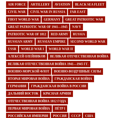
AIR FORCE
ARTILLERY
AVIATION
BLACK SEA FLEET
CIVIL WAR
CIVIL WAR IN RUSSIA
FAR EAST
FIRST WORLD WAR
GERMANY
GREAT PATRIOTIC WAR
GREAT PATRIOTIC WAR OF 1941—1945
NAVY
PATRIOTIC WAR OF 1812
RED ARMY
RUSSIA
RUSSIAN ARMY
RUSSIAN EMPIRE
SECOND WORLD WAR
USSR
WORLD WAR I
WORLD WAR II
АЛЕКСЕЙ ОЛЕЙНИКОВ
ВЕЛИКАЯ ОТЕЧЕСТВЕННАЯ ВОЙНА
ВЕЛИКАЯ ОТЕЧЕСТВЕННАЯ ВОЙНА 1941—1945 ГГ.
ВОЕННО-МОРСКОЙ ФЛОТ
ВОЕННО-ВОЗДУШНЫЕ СИЛЫ
ВТОРАЯ МИРОВАЯ ВОЙНА
ГРАЖДАНСКАЯ ВОЙНА
ГЕРМАНИЯ
ГРАЖДАНСКАЯ ВОЙНА В РОССИИ
ДАЛЬНИЙ ВОСТОК
КРАСНАЯ АРМИЯ
ОТЕЧЕСТВЕННАЯ ВОЙНА 1812 ГОДА
ПЕРВАЯ МИРОВАЯ ВОЙНА
ПЁТР I
РОССИЙСКАЯ ИМПЕРИЯ
РОССИЯ
СССР
США