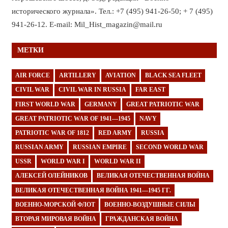
исторического журнала». Тел.: +7 (495) 941-26-50; + 7 (495)
941-26-12. E-mail: Mil_Hist_magazin@mail.ru
МЕТКИ
AIR FORCE
ARTILLERY
AVIATION
BLACK SEA FLEET
CIVIL WAR
CIVIL WAR IN RUSSIA
FAR EAST
FIRST WORLD WAR
GERMANY
GREAT PATRIOTIC WAR
GREAT PATRIOTIC WAR OF 1941—1945
NAVY
PATRIOTIC WAR OF 1812
RED ARMY
RUSSIA
RUSSIAN ARMY
RUSSIAN EMPIRE
SECOND WORLD WAR
USSR
WORLD WAR I
WORLD WAR II
АЛЕКСЕЙ ОЛЕЙНИКОВ
ВЕЛИКАЯ ОТЕЧЕСТВЕННАЯ ВОЙНА
ВЕЛИКАЯ ОТЕЧЕСТВЕННАЯ ВОЙНА 1941—1945 ГГ.
ВОЕННО-МОРСКОЙ ФЛОТ
ВОЕННО-ВОЗДУШНЫЕ СИЛЫ
ВТОРАЯ МИРОВАЯ ВОЙНА
ГРАЖДАНСКАЯ ВОЙНА