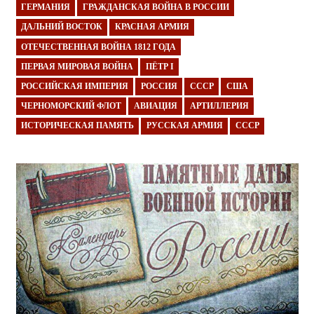
ГЕРМАНИЯ
ГРАЖДАНСКАЯ ВОЙНА В РОССИИ
ДАЛЬНИЙ ВОСТОК
КРАСНАЯ АРМИЯ
ОТЕЧЕСТВЕННАЯ ВОЙНА 1812 ГОДА
ПЕРВАЯ МИРОВАЯ ВОЙНА
ПЁТР I
РОССИЙСКАЯ ИМПЕРИЯ
РОССИЯ
СССР
США
ЧЕРНОМОРСКИЙ ФЛОТ
АВИАЦИЯ
АРТИЛЛЕРИЯ
ИСТОРИЧЕСКАЯ ПАМЯТЬ
РУССКАЯ АРМИЯ
СССР