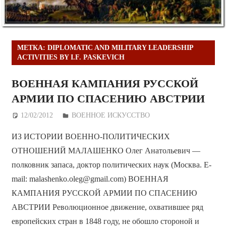
МЕТКА:
DIPLOMATIC AND MILITARY LEADERSHIP
ACTIVITIES BY I.F. PASKEVICH
ВОЕННАЯ КАМПАНИЯ РУССКОЙ
АРМИИ ПО СПАСЕНИЮ АВСТРИИ
12/02/2012
Дежурный по Редакции
ВОЕННОЕ ИСКУССТВО
ИЗ ИСТОРИИ ВОЕННО-ПОЛИТИЧЕСКИХ
ОТНОШЕНИЙ МАЛАШЕНКО Олег Анатольевич —
полковник запаса, доктор политических наук (Москва. E-
mail: malashenko.oleg@gmail.com) ВОЕННАЯ
КАМПАНИЯ РУССКОЙ АРМИИ ПО СПАСЕНИЮ
АВСТРИИ Революционное движение, охватившее ряд
европейских стран в 1848 году, не обошло стороной и