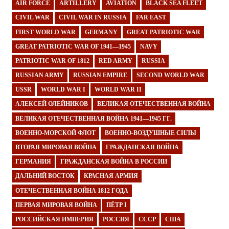
AIR FORCE
ARTILLERY
AVIATION
BLACK SEA FLEET
CIVIL WAR
CIVIL WAR IN RUSSIA
FAR EAST
FIRST WORLD WAR
GERMANY
GREAT PATRIOTIC WAR
GREAT PATRIOTIC WAR OF 1941—1945
NAVY
PATRIOTIC WAR OF 1812
RED ARMY
RUSSIA
RUSSIAN ARMY
RUSSIAN EMPIRE
SECOND WORLD WAR
USSR
WORLD WAR I
WORLD WAR II
АЛЕКСЕЙ ОЛЕЙНИКОВ
ВЕЛИКАЯ ОТЕЧЕСТВЕННАЯ ВОЙНА
ВЕЛИКАЯ ОТЕЧЕСТВЕННАЯ ВОЙНА 1941—1945 ГГ.
ВОЕННО-МОРСКОЙ ФЛОТ
ВОЕННО-ВОЗДУШНЫЕ СИЛЫ
ВТОРАЯ МИРОВАЯ ВОЙНА
ГРАЖДАНСКАЯ ВОЙНА
ГЕРМАНИЯ
ГРАЖДАНСКАЯ ВОЙНА В РОССИИ
ДАЛЬНИЙ ВОСТОК
КРАСНАЯ АРМИЯ
ОТЕЧЕСТВЕННАЯ ВОЙНА 1812 ГОДА
ПЕРВАЯ МИРОВАЯ ВОЙНА
ПЁТР I
РОССИЙСКАЯ ИМПЕРИЯ
РОССИЯ
СССР
США