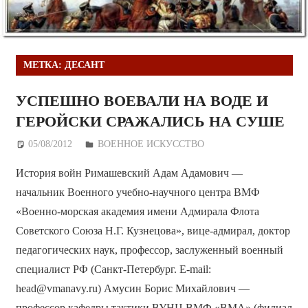
МЕТКА:
ДЕСАНТ
УСПЕШНО ВОЕВАЛИ НА ВОДЕ И
ГЕРОЙСКИ СРАЖАЛИСЬ НА СУШЕ
05/08/2012
Дежурный по Редакции
ВОЕННОЕ ИСКУССТВО
История войн Римашевский Адам Адамович —
начальник Военного учебно-научного центра ВМФ
«Военно-морская академия имени Адмирала Флота
Советского Союза Н.Г. Кузнецова», вице-адмирал, доктор
педагогических наук, профессор, заслуженный военный
специалист РФ (Санкт-Петербург. E-mail:
head@vmanavy.ru) Амусин Борис Михайлович —
профессор кафедры тактики ВУНЦ ВМФ «ВМА» (филиал