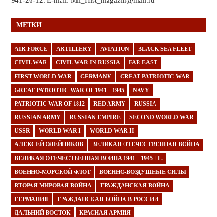
941-26-12. E-mail: Mil_Hist_magazin@mail.ru
МЕТКИ
AIR FORCE
ARTILLERY
AVIATION
BLACK SEA FLEET
CIVIL WAR
CIVIL WAR IN RUSSIA
FAR EAST
FIRST WORLD WAR
GERMANY
GREAT PATRIOTIC WAR
GREAT PATRIOTIC WAR OF 1941—1945
NAVY
PATRIOTIC WAR OF 1812
RED ARMY
RUSSIA
RUSSIAN ARMY
RUSSIAN EMPIRE
SECOND WORLD WAR
USSR
WORLD WAR I
WORLD WAR II
АЛЕКСЕЙ ОЛЕЙНИКОВ
ВЕЛИКАЯ ОТЕЧЕСТВЕННАЯ ВОЙНА
ВЕЛИКАЯ ОТЕЧЕСТВЕННАЯ ВОЙНА 1941—1945 ГГ.
ВОЕННО-МОРСКОЙ ФЛОТ
ВОЕННО-ВОЗДУШНЫЕ СИЛЫ
ВТОРАЯ МИРОВАЯ ВОЙНА
ГРАЖДАНСКАЯ ВОЙНА
ГЕРМАНИЯ
ГРАЖДАНСКАЯ ВОЙНА В РОССИИ
ДАЛЬНИЙ ВОСТОК
КРАСНАЯ АРМИЯ