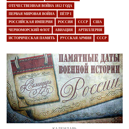
ОТЕЧЕСТВЕННАЯ ВОЙНА 1812 ГОДА
ПЕРВАЯ МИРОВАЯ ВОЙНА
ПЁТР I
РОССИЙСКАЯ ИМПЕРИЯ
РОССИЯ
СССР
США
ЧЕРНОМОРСКИЙ ФЛОТ
АВИАЦИЯ
АРТИЛЛЕРИЯ
ИСТОРИЧЕСКАЯ ПАМЯТЬ
РУССКАЯ АРМИЯ
СССР
КАЛЕНДАРЬ