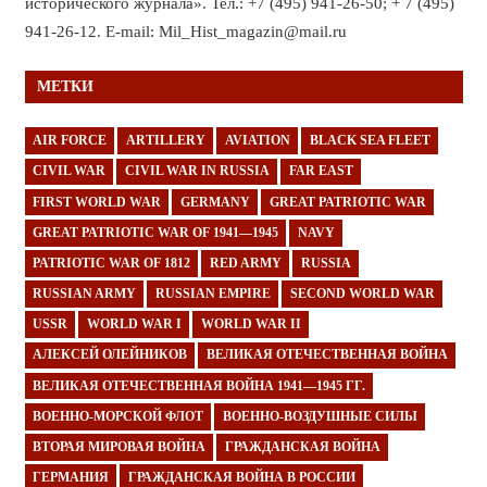
исторического журнала». Тел.: +7 (495) 941-26-50; + 7 (495)
941-26-12. E-mail: Mil_Hist_magazin@mail.ru
МЕТКИ
AIR FORCE
ARTILLERY
AVIATION
BLACK SEA FLEET
CIVIL WAR
CIVIL WAR IN RUSSIA
FAR EAST
FIRST WORLD WAR
GERMANY
GREAT PATRIOTIC WAR
GREAT PATRIOTIC WAR OF 1941—1945
NAVY
PATRIOTIC WAR OF 1812
RED ARMY
RUSSIA
RUSSIAN ARMY
RUSSIAN EMPIRE
SECOND WORLD WAR
USSR
WORLD WAR I
WORLD WAR II
АЛЕКСЕЙ ОЛЕЙНИКОВ
ВЕЛИКАЯ ОТЕЧЕСТВЕННАЯ ВОЙНА
ВЕЛИКАЯ ОТЕЧЕСТВЕННАЯ ВОЙНА 1941—1945 ГГ.
ВОЕННО-МОРСКОЙ ФЛОТ
ВОЕННО-ВОЗДУШНЫЕ СИЛЫ
ВТОРАЯ МИРОВАЯ ВОЙНА
ГРАЖДАНСКАЯ ВОЙНА
ГЕРМАНИЯ
ГРАЖДАНСКАЯ ВОЙНА В РОССИИ