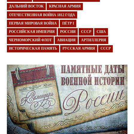
ДАЛЬНИЙ ВОСТОК
КРАСНАЯ АРМИЯ
ОТЕЧЕСТВЕННАЯ ВОЙНА 1812 ГОДА
ПЕРВАЯ МИРОВАЯ ВОЙНА
ПЁТР I
РОССИЙСКАЯ ИМПЕРИЯ
РОССИЯ
СССР
США
ЧЕРНОМОРСКИЙ ФЛОТ
АВИАЦИЯ
АРТИЛЛЕРИЯ
ИСТОРИЧЕСКАЯ ПАМЯТЬ
РУССКАЯ АРМИЯ
СССР