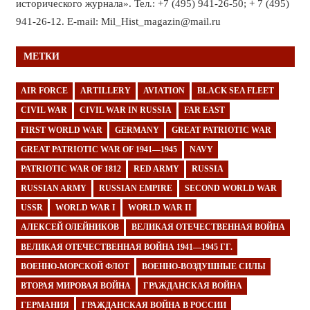
исторического журнала». Тел.: +7 (495) 941-26-50; + 7 (495)
941-26-12. E-mail: Mil_Hist_magazin@mail.ru
МЕТКИ
AIR FORCE
ARTILLERY
AVIATION
BLACK SEA FLEET
CIVIL WAR
CIVIL WAR IN RUSSIA
FAR EAST
FIRST WORLD WAR
GERMANY
GREAT PATRIOTIC WAR
GREAT PATRIOTIC WAR OF 1941—1945
NAVY
PATRIOTIC WAR OF 1812
RED ARMY
RUSSIA
RUSSIAN ARMY
RUSSIAN EMPIRE
SECOND WORLD WAR
USSR
WORLD WAR I
WORLD WAR II
АЛЕКСЕЙ ОЛЕЙНИКОВ
ВЕЛИКАЯ ОТЕЧЕСТВЕННАЯ ВОЙНА
ВЕЛИКАЯ ОТЕЧЕСТВЕННАЯ ВОЙНА 1941—1945 ГГ.
ВОЕННО-МОРСКОЙ ФЛОТ
ВОЕННО-ВОЗДУШНЫЕ СИЛЫ
ВТОРАЯ МИРОВАЯ ВОЙНА
ГРАЖДАНСКАЯ ВОЙНА
ГЕРМАНИЯ
ГРАЖДАНСКАЯ ВОЙНА В РОССИИ