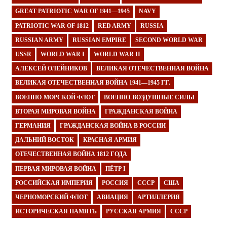
GREAT PATRIOTIC WAR OF 1941—1945
NAVY
PATRIOTIC WAR OF 1812
RED ARMY
RUSSIA
RUSSIAN ARMY
RUSSIAN EMPIRE
SECOND WORLD WAR
USSR
WORLD WAR I
WORLD WAR II
АЛЕКСЕЙ ОЛЕЙНИКОВ
ВЕЛИКАЯ ОТЕЧЕСТВЕННАЯ ВОЙНА
ВЕЛИКАЯ ОТЕЧЕСТВЕННАЯ ВОЙНА 1941—1945 ГГ.
ВОЕННО-МОРСКОЙ ФЛОТ
ВОЕННО-ВОЗДУШНЫЕ СИЛЫ
ВТОРАЯ МИРОВАЯ ВОЙНА
ГРАЖДАНСКАЯ ВОЙНА
ГЕРМАНИЯ
ГРАЖДАНСКАЯ ВОЙНА В РОССИИ
ДАЛЬНИЙ ВОСТОК
КРАСНАЯ АРМИЯ
ОТЕЧЕСТВЕННАЯ ВОЙНА 1812 ГОДА
ПЕРВАЯ МИРОВАЯ ВОЙНА
ПЁТР I
РОССИЙСКАЯ ИМПЕРИЯ
РОССИЯ
СССР
США
ЧЕРНОМОРСКИЙ ФЛОТ
АВИАЦИЯ
АРТИЛЛЕРИЯ
ИСТОРИЧЕСКАЯ ПАМЯТЬ
РУССКАЯ АРМИЯ
СССР