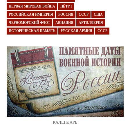
ПЕРВАЯ МИРОВАЯ ВОЙНА
ПЁТР I
РОССИЙСКАЯ ИМПЕРИЯ
РОССИЯ
СССР
США
ЧЕРНОМОРСКИЙ ФЛОТ
АВИАЦИЯ
АРТИЛЛЕРИЯ
ИСТОРИЧЕСКАЯ ПАМЯТЬ
РУССКАЯ АРМИЯ
СССР
КАЛЕНДАРЬ