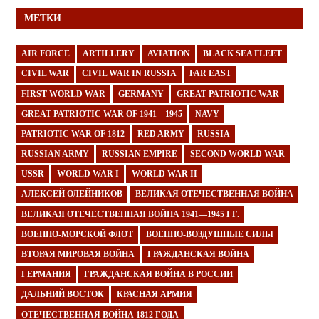
МЕТКИ
AIR FORCE
ARTILLERY
AVIATION
BLACK SEA FLEET
CIVIL WAR
CIVIL WAR IN RUSSIA
FAR EAST
FIRST WORLD WAR
GERMANY
GREAT PATRIOTIC WAR
GREAT PATRIOTIC WAR OF 1941—1945
NAVY
PATRIOTIC WAR OF 1812
RED ARMY
RUSSIA
RUSSIAN ARMY
RUSSIAN EMPIRE
SECOND WORLD WAR
USSR
WORLD WAR I
WORLD WAR II
АЛЕКСЕЙ ОЛЕЙНИКОВ
ВЕЛИКАЯ ОТЕЧЕСТВЕННАЯ ВОЙНА
ВЕЛИКАЯ ОТЕЧЕСТВЕННАЯ ВОЙНА 1941—1945 ГГ.
ВОЕННО-МОРСКОЙ ФЛОТ
ВОЕННО-ВОЗДУШНЫЕ СИЛЫ
ВТОРАЯ МИРОВАЯ ВОЙНА
ГРАЖДАНСКАЯ ВОЙНА
ГЕРМАНИЯ
ГРАЖДАНСКАЯ ВОЙНА В РОССИИ
ДАЛЬНИЙ ВОСТОК
КРАСНАЯ АРМИЯ
ОТЕЧЕСТВЕННАЯ ВОЙНА 1812 ГОДА