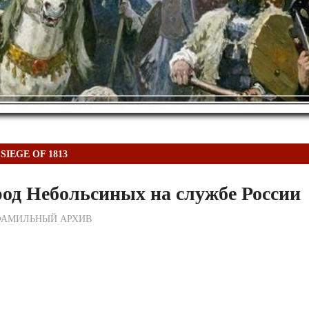
SIEGE OF 1813
од Небольсиных на службе России
ежурный по Редакции
ФАМИЛЬНЫЙ АРХИВ