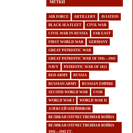
МЕТКИ
AIR FORCE
ARTILLERY
AVIATION
BLACK SEA FLEET
CIVIL WAR
CIVIL WAR IN RUSSIA
FAR EAST
FIRST WORLD WAR
GERMANY
GREAT PATRIOTIC WAR
GREAT PATRIOTIC WAR OF 1941—1945
NAVY
PATRIOTIC WAR OF 1812
RED ARMY
RUSSIA
RUSSIAN ARMY
RUSSIAN EMPIRE
SECOND WORLD WAR
USSR
WORLD WAR I
WORLD WAR II
АЛЕКСЕЙ ОЛЕЙНИКОВ
ВЕЛИКАЯ ОТЕЧЕСТВЕННАЯ ВОЙНА
ВЕЛИКАЯ ОТЕЧЕСТВЕННАЯ ВОЙНА
1941—1945 ГГ.