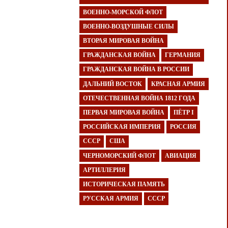
ВОЕННО-МОРСКОЙ ФЛОТ
ВОЕННО-ВОЗДУШНЫЕ СИЛЫ
ВТОРАЯ МИРОВАЯ ВОЙНА
ГРАЖДАНСКАЯ ВОЙНА
ГЕРМАНИЯ
ГРАЖДАНСКАЯ ВОЙНА В РОССИИ
ДАЛЬНИЙ ВОСТОК
КРАСНАЯ АРМИЯ
ОТЕЧЕСТВЕННАЯ ВОЙНА 1812 ГОДА
ПЕРВАЯ МИРОВАЯ ВОЙНА
ПЁТР I
РОССИЙСКАЯ ИМПЕРИЯ
РОССИЯ
СССР
США
ЧЕРНОМОРСКИЙ ФЛОТ
АВИАЦИЯ
АРТИЛЛЕРИЯ
ИСТОРИЧЕСКАЯ ПАМЯТЬ
РУССКАЯ АРМИЯ
СССР