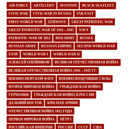
AIR FORCE
ARTILLERY
AVIATION
BLACK SEA FLEET
CIVIL WAR
CIVIL WAR IN RUSSIA
FAR EAST
FIRST WORLD WAR
GERMANY
GREAT PATRIOTIC WAR
GREAT PATRIOTIC WAR OF 1941—1945
NAVY
PATRIOTIC WAR OF 1812
RED ARMY
RUSSIA
RUSSIAN ARMY
RUSSIAN EMPIRE
SECOND WORLD WAR
USSR
WORLD WAR I
WORLD WAR II
АЛЕКСЕЙ ОЛЕЙНИКОВ
ВЕЛИКАЯ ОТЕЧЕСТВЕННАЯ ВОЙНА
ВЕЛИКАЯ ОТЕЧЕСТВЕННАЯ ВОЙНА 1941—1945 ГГ.
ВОЕННО-МОРСКОЙ ФЛОТ
ВОЕННО-ВОЗДУШНЫЕ СИЛЫ
ВТОРАЯ МИРОВАЯ ВОЙНА
ГРАЖДАНСКАЯ ВОЙНА
ГЕРМАНИЯ
ГРАЖДАНСКАЯ ВОЙНА В РОССИИ
ДАЛЬНИЙ ВОСТОК
КРАСНАЯ АРМИЯ
ОТЕЧЕСТВЕННАЯ ВОЙНА 1812 ГОДА
ПЕРВАЯ МИРОВАЯ ВОЙНА
ПЁТР I
РОССИЙСКАЯ ИМПЕРИЯ
РОССИЯ
СССР
США