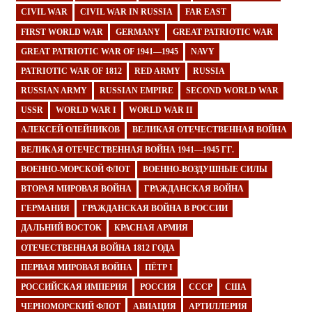
CIVIL WAR
CIVIL WAR IN RUSSIA
FAR EAST
FIRST WORLD WAR
GERMANY
GREAT PATRIOTIC WAR
GREAT PATRIOTIC WAR OF 1941—1945
NAVY
PATRIOTIC WAR OF 1812
RED ARMY
RUSSIA
RUSSIAN ARMY
RUSSIAN EMPIRE
SECOND WORLD WAR
USSR
WORLD WAR I
WORLD WAR II
АЛЕКСЕЙ ОЛЕЙНИКОВ
ВЕЛИКАЯ ОТЕЧЕСТВЕННАЯ ВОЙНА
ВЕЛИКАЯ ОТЕЧЕСТВЕННАЯ ВОЙНА 1941—1945 ГГ.
ВОЕННО-МОРСКОЙ ФЛОТ
ВОЕННО-ВОЗДУШНЫЕ СИЛЫ
ВТОРАЯ МИРОВАЯ ВОЙНА
ГРАЖДАНСКАЯ ВОЙНА
ГЕРМАНИЯ
ГРАЖДАНСКАЯ ВОЙНА В РОССИИ
ДАЛЬНИЙ ВОСТОК
КРАСНАЯ АРМИЯ
ОТЕЧЕСТВЕННАЯ ВОЙНА 1812 ГОДА
ПЕРВАЯ МИРОВАЯ ВОЙНА
ПЁТР I
РОССИЙСКАЯ ИМПЕРИЯ
РОССИЯ
СССР
США
ЧЕРНОМОРСКИЙ ФЛОТ
АВИАЦИЯ
АРТИЛЛЕРИЯ