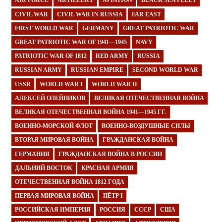
AIR FORCE
ARTILLERY
AVIATION
BLACK SEA FLEET
CIVIL WAR
CIVIL WAR IN RUSSIA
FAR EAST
FIRST WORLD WAR
GERMANY
GREAT PATRIOTIC WAR
GREAT PATRIOTIC WAR OF 1941—1945
NAVY
PATRIOTIC WAR OF 1812
RED ARMY
RUSSIA
RUSSIAN ARMY
RUSSIAN EMPIRE
SECOND WORLD WAR
USSR
WORLD WAR I
WORLD WAR II
АЛЕКСЕЙ ОЛЕЙНИКОВ
ВЕЛИКАЯ ОТЕЧЕСТВЕННАЯ ВОЙНА
ВЕЛИКАЯ ОТЕЧЕСТВЕННАЯ ВОЙНА 1941—1945 ГГ.
ВОЕННО-МОРСКОЙ ФЛОТ
ВОЕННО-ВОЗДУШНЫЕ СИЛЫ
ВТОРАЯ МИРОВАЯ ВОЙНА
ГРАЖДАНСКАЯ ВОЙНА
ГЕРМАНИЯ
ГРАЖДАНСКАЯ ВОЙНА В РОССИИ
ДАЛЬНИЙ ВОСТОК
КРАСНАЯ АРМИЯ
ОТЕЧЕСТВЕННАЯ ВОЙНА 1812 ГОДА
ПЕРВАЯ МИРОВАЯ ВОЙНА
ПЁТР I
РОССИЙСКАЯ ИМПЕРИЯ
РОССИЯ
СССР
США