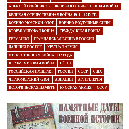
АЛЕКСЕЙ ОЛЕЙНИКОВ
ВЕЛИКАЯ ОТЕЧЕСТВЕННАЯ ВОЙНА
ВЕЛИКАЯ ОТЕЧЕСТВЕННАЯ ВОЙНА 1941—1945 ГГ.
ВОЕННО-МОРСКОЙ ФЛОТ
ВОЕННО-ВОЗДУШНЫЕ СИЛЫ
ВТОРАЯ МИРОВАЯ ВОЙНА
ГРАЖДАНСКАЯ ВОЙНА
ГЕРМАНИЯ
ГРАЖДАНСКАЯ ВОЙНА В РОССИИ
ДАЛЬНИЙ ВОСТОК
КРАСНАЯ АРМИЯ
ОТЕЧЕСТВЕННАЯ ВОЙНА 1812 ГОДА
ПЕРВАЯ МИРОВАЯ ВОЙНА
ПЁТР I
РОССИЙСКАЯ ИМПЕРИЯ
РОССИЯ
СССР
США
ЧЕРНОМОРСКИЙ ФЛОТ
АВИАЦИЯ
АРТИЛЛЕРИЯ
ИСТОРИЧЕСКАЯ ПАМЯТЬ
РУССКАЯ АРМИЯ
СССР