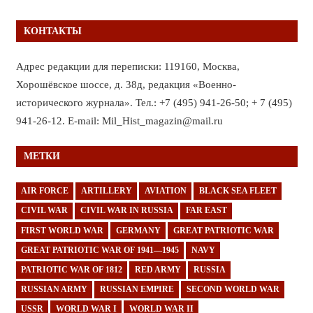
КОНТАКТЫ
Адрес редакции для переписки: 119160, Москва,
Хорошёвское шоссе, д. 38д, редакция «Военно-
исторического журнала». Тел.: +7 (495) 941-26-50; + 7 (495)
941-26-12. E-mail: Mil_Hist_magazin@mail.ru
МЕТКИ
AIR FORCE
ARTILLERY
AVIATION
BLACK SEA FLEET
CIVIL WAR
CIVIL WAR IN RUSSIA
FAR EAST
FIRST WORLD WAR
GERMANY
GREAT PATRIOTIC WAR
GREAT PATRIOTIC WAR OF 1941—1945
NAVY
PATRIOTIC WAR OF 1812
RED ARMY
RUSSIA
RUSSIAN ARMY
RUSSIAN EMPIRE
SECOND WORLD WAR
USSR
WORLD WAR I
WORLD WAR II