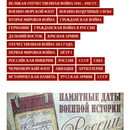
ВЕЛИКАЯ ОТЕЧЕСТВЕННАЯ ВОЙНА 1941—1945 ГГ.
ВОЕННО-МОРСКОЙ ФЛОТ
ВОЕННО-ВОЗДУШНЫЕ СИЛЫ
ВТОРАЯ МИРОВАЯ ВОЙНА
ГРАЖДАНСКАЯ ВОЙНА
ГЕРМАНИЯ
ГРАЖДАНСКАЯ ВОЙНА В РОССИИ
ДАЛЬНИЙ ВОСТОК
КРАСНАЯ АРМИЯ
ОТЕЧЕСТВЕННАЯ ВОЙНА 1812 ГОДА
ПЕРВАЯ МИРОВАЯ ВОЙНА
ПЁТР I
РОССИЙСКАЯ ИМПЕРИЯ
РОССИЯ
СССР
США
ЧЕРНОМОРСКИЙ ФЛОТ
АВИАЦИЯ
АРТИЛЛЕРИЯ
ИСТОРИЧЕСКАЯ ПАМЯТЬ
РУССКАЯ АРМИЯ
СССР