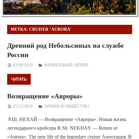
МЕТКА:
CRUISER ‘AURORA’
Древний род Небольсиных на службе
России
02/09/2019
Дежурный по Редакции
ФАМИЛЬНЫЙ АРХИВ
ЧИТАТЬ
Возвращение «Авроры»
25/12/2016
Дежурный по Редакции
АРМИЯ И ОБЩЕСТВО
Р.Ш. НЕХАЙ — Возвращение «Авроры». Новая жизнь
легендарного крейсера R.Sh. NEKHAY — Return of
«Aurora». The new life of the legendary cruiser Аннотация. В