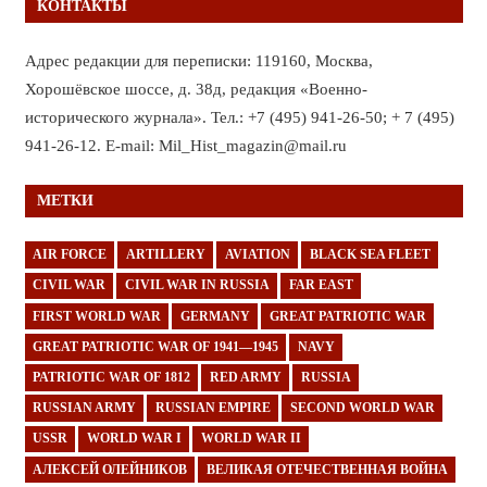
КОНТАКТЫ
Адрес редакции для переписки: 119160, Москва,
Хорошёвское шоссе, д. 38д, редакция «Военно-
исторического журнала». Тел.: +7 (495) 941-26-50; + 7 (495)
941-26-12. E-mail: Mil_Hist_magazin@mail.ru
МЕТКИ
AIR FORCE
ARTILLERY
AVIATION
BLACK SEA FLEET
CIVIL WAR
CIVIL WAR IN RUSSIA
FAR EAST
FIRST WORLD WAR
GERMANY
GREAT PATRIOTIC WAR
GREAT PATRIOTIC WAR OF 1941—1945
NAVY
PATRIOTIC WAR OF 1812
RED ARMY
RUSSIA
RUSSIAN ARMY
RUSSIAN EMPIRE
SECOND WORLD WAR
USSR
WORLD WAR I
WORLD WAR II
АЛЕКСЕЙ ОЛЕЙНИКОВ
ВЕЛИКАЯ ОТЕЧЕСТВЕННАЯ ВОЙНА