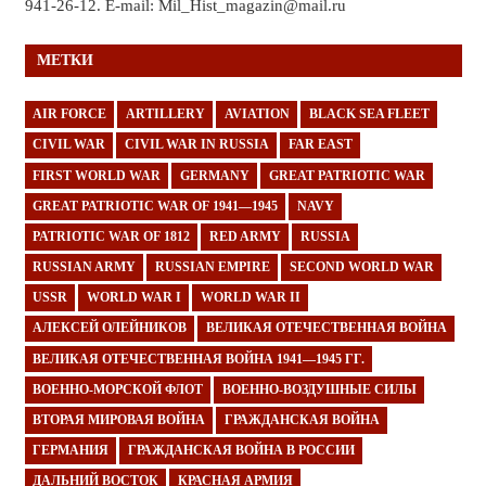
941-26-12. E-mail: Mil_Hist_magazin@mail.ru
МЕТКИ
AIR FORCE
ARTILLERY
AVIATION
BLACK SEA FLEET
CIVIL WAR
CIVIL WAR IN RUSSIA
FAR EAST
FIRST WORLD WAR
GERMANY
GREAT PATRIOTIC WAR
GREAT PATRIOTIC WAR OF 1941—1945
NAVY
PATRIOTIC WAR OF 1812
RED ARMY
RUSSIA
RUSSIAN ARMY
RUSSIAN EMPIRE
SECOND WORLD WAR
USSR
WORLD WAR I
WORLD WAR II
АЛЕКСЕЙ ОЛЕЙНИКОВ
ВЕЛИКАЯ ОТЕЧЕСТВЕННАЯ ВОЙНА
ВЕЛИКАЯ ОТЕЧЕСТВЕННАЯ ВОЙНА 1941—1945 ГГ.
ВОЕННО-МОРСКОЙ ФЛОТ
ВОЕННО-ВОЗДУШНЫЕ СИЛЫ
ВТОРАЯ МИРОВАЯ ВОЙНА
ГРАЖДАНСКАЯ ВОЙНА
ГЕРМАНИЯ
ГРАЖДАНСКАЯ ВОЙНА В РОССИИ
ДАЛЬНИЙ ВОСТОК
КРАСНАЯ АРМИЯ