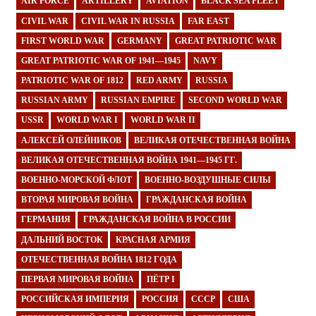
AIR FORCE
ARTILLERY
AVIATION
BLACK SEA FLEET
CIVIL WAR
CIVIL WAR IN RUSSIA
FAR EAST
FIRST WORLD WAR
GERMANY
GREAT PATRIOTIC WAR
GREAT PATRIOTIC WAR OF 1941—1945
NAVY
PATRIOTIC WAR OF 1812
RED ARMY
RUSSIA
RUSSIAN ARMY
RUSSIAN EMPIRE
SECOND WORLD WAR
USSR
WORLD WAR I
WORLD WAR II
АЛЕКСЕЙ ОЛЕЙНИКОВ
ВЕЛИКАЯ ОТЕЧЕСТВЕННАЯ ВОЙНА
ВЕЛИКАЯ ОТЕЧЕСТВЕННАЯ ВОЙНА 1941—1945 ГГ.
ВОЕННО-МОРСКОЙ ФЛОТ
ВОЕННО-ВОЗДУШНЫЕ СИЛЫ
ВТОРАЯ МИРОВАЯ ВОЙНА
ГРАЖДАНСКАЯ ВОЙНА
ГЕРМАНИЯ
ГРАЖДАНСКАЯ ВОЙНА В РОССИИ
ДАЛЬНИЙ ВОСТОК
КРАСНАЯ АРМИЯ
ОТЕЧЕСТВЕННАЯ ВОЙНА 1812 ГОДА
ПЕРВАЯ МИРОВАЯ ВОЙНА
ПЁТР I
РОССИЙСКАЯ ИМПЕРИЯ
РОССИЯ
СССР
США