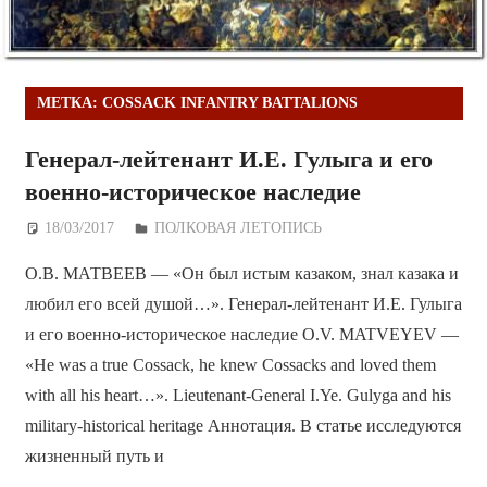
МЕТКА:
COSSACK INFANTRY BATTALIONS
Генерал-лейтенант И.Е. Гулыга и его
военно-историческое наследие
18/03/2017
Дежурный по Редакции
ПОЛКОВАЯ ЛЕТОПИСЬ
О.В. МАТВЕЕВ — «Он был истым казаком, знал казака и
любил его всей душой…». Генерал-лейтенант И.Е. Гулыга
и его военно-историческое наследие O.V. MATVEYEV —
«He was a true Cossack, he knew Cossacks and loved them
with all his heart…». Lieutenant-General I.Ye. Gulyga and his
military-historical heritage Аннотация. В статье исследуются
жизненный путь и