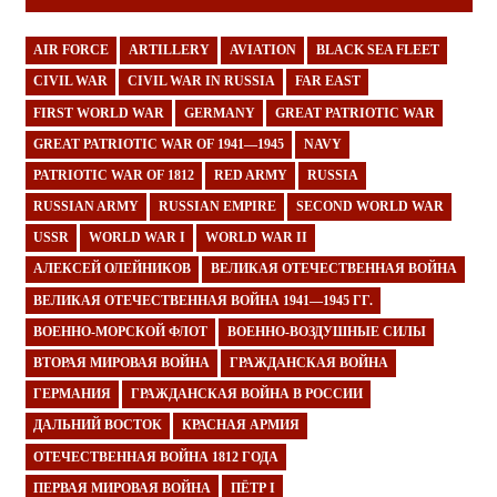
AIR FORCE
ARTILLERY
AVIATION
BLACK SEA FLEET
CIVIL WAR
CIVIL WAR IN RUSSIA
FAR EAST
FIRST WORLD WAR
GERMANY
GREAT PATRIOTIC WAR
GREAT PATRIOTIC WAR OF 1941—1945
NAVY
PATRIOTIC WAR OF 1812
RED ARMY
RUSSIA
RUSSIAN ARMY
RUSSIAN EMPIRE
SECOND WORLD WAR
USSR
WORLD WAR I
WORLD WAR II
АЛЕКСЕЙ ОЛЕЙНИКОВ
ВЕЛИКАЯ ОТЕЧЕСТВЕННАЯ ВОЙНА
ВЕЛИКАЯ ОТЕЧЕСТВЕННАЯ ВОЙНА 1941—1945 ГГ.
ВОЕННО-МОРСКОЙ ФЛОТ
ВОЕННО-ВОЗДУШНЫЕ СИЛЫ
ВТОРАЯ МИРОВАЯ ВОЙНА
ГРАЖДАНСКАЯ ВОЙНА
ГЕРМАНИЯ
ГРАЖДАНСКАЯ ВОЙНА В РОССИИ
ДАЛЬНИЙ ВОСТОК
КРАСНАЯ АРМИЯ
ОТЕЧЕСТВЕННАЯ ВОЙНА 1812 ГОДА
ПЕРВАЯ МИРОВАЯ ВОЙНА
ПЁТР I