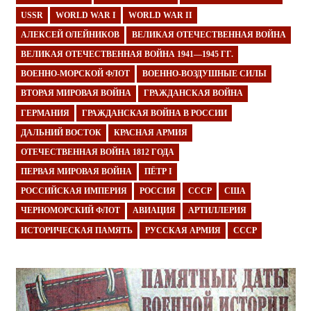
USSR
WORLD WAR I
WORLD WAR II
АЛЕКСЕЙ ОЛЕЙНИКОВ
ВЕЛИКАЯ ОТЕЧЕСТВЕННАЯ ВОЙНА
ВЕЛИКАЯ ОТЕЧЕСТВЕННАЯ ВОЙНА 1941—1945 ГГ.
ВОЕННО-МОРСКОЙ ФЛОТ
ВОЕННО-ВОЗДУШНЫЕ СИЛЫ
ВТОРАЯ МИРОВАЯ ВОЙНА
ГРАЖДАНСКАЯ ВОЙНА
ГЕРМАНИЯ
ГРАЖДАНСКАЯ ВОЙНА В РОССИИ
ДАЛЬНИЙ ВОСТОК
КРАСНАЯ АРМИЯ
ОТЕЧЕСТВЕННАЯ ВОЙНА 1812 ГОДА
ПЕРВАЯ МИРОВАЯ ВОЙНА
ПЁТР I
РОССИЙСКАЯ ИМПЕРИЯ
РОССИЯ
СССР
США
ЧЕРНОМОРСКИЙ ФЛОТ
АВИАЦИЯ
АРТИЛЛЕРИЯ
ИСТОРИЧЕСКАЯ ПАМЯТЬ
РУССКАЯ АРМИЯ
СССР